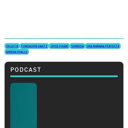
COLECTA
FUNDACIÓN GANTZ
JOYCE FIGARI
SONRISA
UNA MAÑANA PERFECTA
XIMENA OVALLE
PODCAST