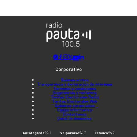
Corporativo
Quienes somos
Transparencia y declaración de intereses
Términos y condiciones
Sugerencias y reclamos
Tarifas Electorales Radio
Tarifas Electorales Web
Gobierno corporativo
Equipo informativo
Contáctenos
Canal de denuncias
Antofagasta
99.1
Valparaíso
96.7
Temuco
96.7