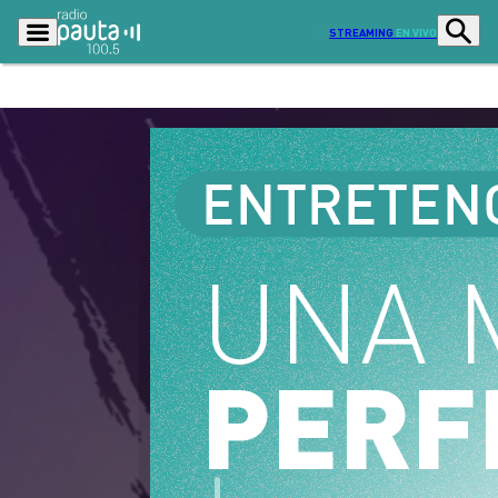
STREAMING
EN VIVO
Podcasts
Programas
Lo Último
Actualidad
Ciudad
Economía
Radio en vivo
Sostenibilidad
Tendencias
Deportes
Entretención y Cultura
Opinión
Dato en Pauta
Señal 2
Contenido Patrocinado