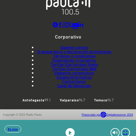
Corporativo
Quienes somos
Transparencia y declaración de intereses
Términos y condiciones
Sugerencias y reclamos
Tarifas Electorales Radio
Tarifas Electorales Web
Gobierno corporativo
Equipo informativo
Contáctenos
Canal de denuncias
Antofagasta
99.1
Valparaíso
96.7
Temuco
96.7
Copyright © 2022 Radio Pauta
Potenciado por
Digitalproserver 2024
En vivo