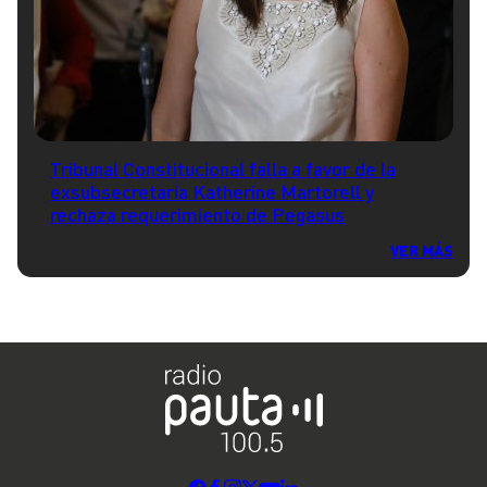
Tribunal Constitucional falla a favor de la
exsubsecretaria Katherine Martorell y
rechaza requerimiento de Pegasus
VER MÁS