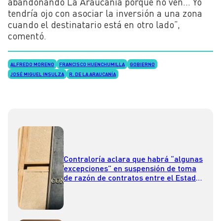
abandonando La Araucanía porque no ven… Yo
tendría ojo con asociar la inversión a una zona
cuando el destinatario está en otro lado”,
comentó.
ALFREDO MORENO
FRANCISCO HUENCHUMILLA
GOBIERNO
JOSÉ MIGUEL INSULZA
R. DE LA ARAUCANÍA
Contraloría aclara que habrá “algunas
excepciones” en suspensión de toma
de razón de contratos entre el Estado
y fundaciones