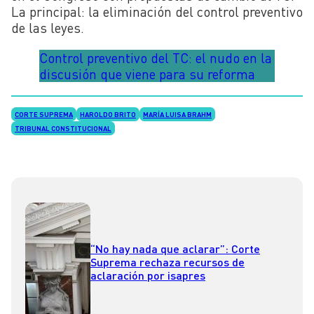
La principal: la eliminación del control preventivo
de las leyes.
Control preventivo del TC: el nudo en la
discusión que viene para su reforma
CORTE SUPREMA
HAROLDO BRITO
MARÍA LUISA BRAHM
TRIBUNAL CONSTITUCIONAL
“No hay nada que aclarar”: Corte
Suprema rechaza recursos de
aclaración por isapres