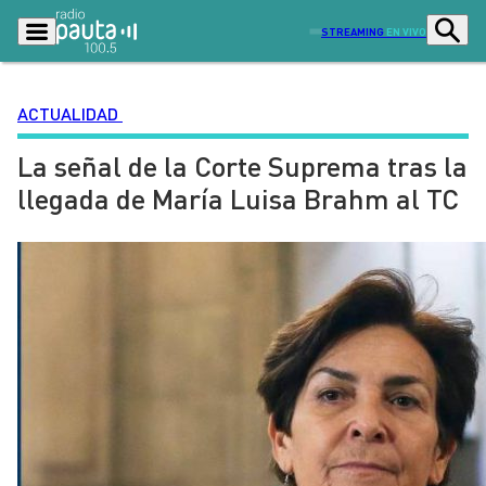
STREAMING
EN VIVO
ACTUALIDAD
La señal de la Corte Suprema tras la
Podcasts
Programas
llegada de María Luisa Brahm al TC
Lo Último
Actualidad
Ciudad
Economía
Radio en vivo
Sostenibilidad
Tendencias
Deportes
Entretención y Cultura
Opinión
Dato en Pauta
Señal 2
Contenido Patrocinado