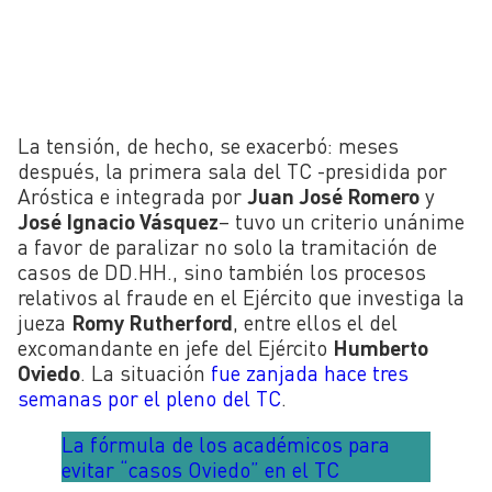
La tensión, de hecho, se exacerbó: meses
después, la primera sala del TC -presidida por
Aróstica e integrada por
Juan José Romero
y
José Ignacio Vásquez
– tuvo un criterio unánime
a favor de paralizar no solo la tramitación de
casos de DD.HH., sino también los procesos
relativos al fraude en el Ejército que investiga la
jueza
Romy Rutherford
, entre ellos el del
excomandante en jefe del Ejército
Humberto
Oviedo
. La situación
fue zanjada hace tres
semanas por el pleno del TC
.
La fórmula de los académicos para
evitar “casos Oviedo” en el TC