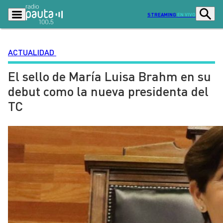
STREAMING
EN VIVO
ACTUALIDAD
El sello de María Luisa Brahm en su
Podcasts
Programas
debut como la nueva presidenta del
Lo Último
Actualidad
TC
Ciudad
Economía
Radio en vivo
Sostenibilidad
Tendencias
Deportes
Entretención y Cultura
Opinión
Dato en Pauta
Señal 2
Contenido Patrocinado