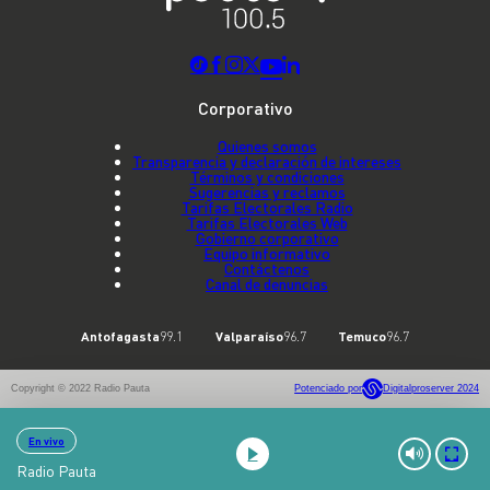
Corporativo
Quienes somos
Transparencia y declaración de intereses
Términos y condiciones
Sugerencias y reclamos
Tarifas Electorales Radio
Tarifas Electorales Web
Gobierno corporativo
Equipo informativo
Contáctenos
Canal de denuncias
Antofagasta
99.1
Valparaíso
96.7
Temuco
96.7
Copyright © 2022 Radio Pauta
Potenciado por
Digitalproserver 2024
En vivo
Radio Pauta