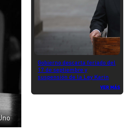
Gobierno descarta feriado del
17 de septiembre y
suspensión de la Ley Karin
VER MÁS
Uno