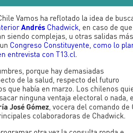
hile Vamos ha reflotado la idea de busc
Andrés
nterior
Chadwick,
en caso de que
an siendo complejas, u otras salidas má
 un
Congreso Constituyente, como lo pla
n entrevista con T13.cl
.
dumbres, porque hay demasiadas
ecto de la salud, respecto del futuro
s que había en marzo. Los chilenos qui
sacar ninguna ventaja electoral o nada, 
ía José Gómez
, vocera del comando de 
rincipales colaboradoras de Chadwick.
eprogramar otra vez la consulta ronda e