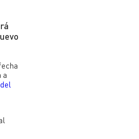
ará
nuevo
 fecha
a a
 del
al