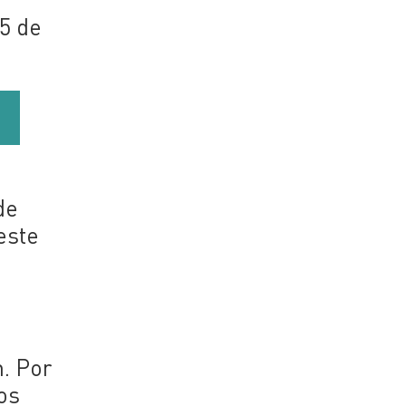
25 de
de
este
n. Por
os