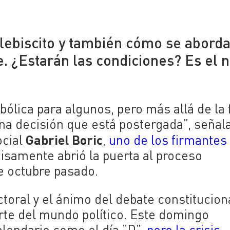
Plebiscito y también cómo se abord
e. ¿Estarán las condiciones? Es el 
mbólica para algunos, pero más allá de la
una decisión que está postergada”, señal
Gabriel Boric
ocial
,
uno de los firmantes
cisamente abrió la puerta al proceso
de octubre pasado.
toral y el ánimo del debate constitucion
arte del mundo político. Este domingo
lendario como el día “D”,
pero la crisis