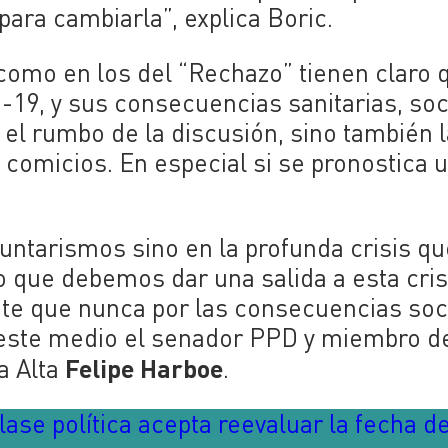
ara cambiarla”, explica Boric.
como en los del “Rechazo” tienen claro 
d-19, y sus consecuencias sanitarias, soc
el rumbo de la discusión, sino también l
 comicios. En especial si se pronostica 
luntarismos sino en la profunda crisis qu
o que debemos dar una salida a esta cris
nte que nunca por las consecuencias soc
 este medio el senador PPD y miembro de
Felipe Harboe
a Alta
.
ase política acepta reevaluar la fecha de