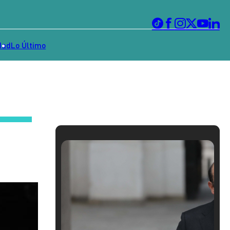
dad
Lo Último