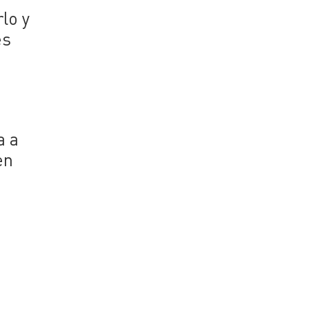
lo y
es
a a
en