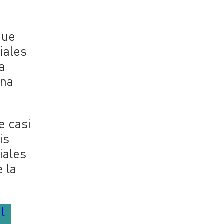
que
iales
a
una
e casi
is
iales
 la
l