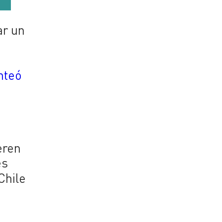
ar un
s
nteó
eren
es
Chile