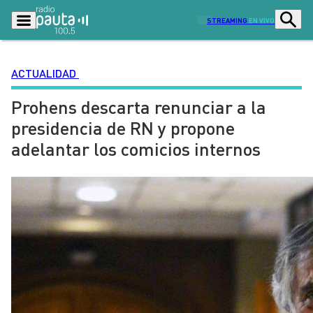
STREAMING
EN VIVO
ACTUALIDAD
Prohens descarta renunciar a la
Podcasts
Programas
presidencia de RN y propone
Lo Último
Actualidad
adelantar los comicios internos
Ciudad
Economía
Radio en vivo
Sostenibilidad
Tendencias
Deportes
Entretención y Cultura
Opinión
Dato en Pauta
Señal 2
Contenido Patrocinado