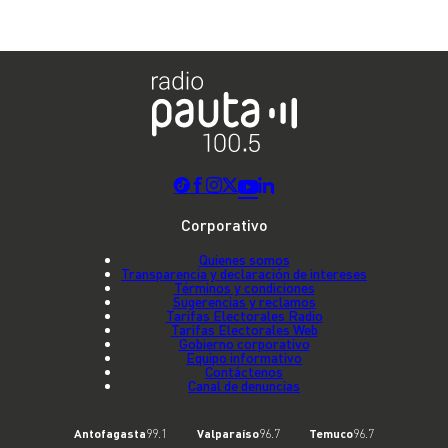
Corporativo
Quienes somos
Transparencia y declaración de intereses
Términos y condiciones
Sugerencias y reclamos
Tarifas Electorales Radio
Tarifas Electorales Web
Gobierno corporativo
Equipo informativo
Contáctenos
Canal de denuncias
Antofagasta
99.1
Valparaíso
96.7
Temuco
96.7