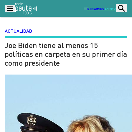
STREAMING
EN VIVO
ACTUALIDAD
Joe Biden tiene al menos 15
Podcasts
Programas
políticas en carpeta en su primer día
Lo Último
Actualidad
como presidente
Ciudad
Economía
Radio en vivo
Sostenibilidad
Tendencias
Deportes
Entretención y Cultura
Opinión
Dato en Pauta
Señal 2
Contenido Patrocinado