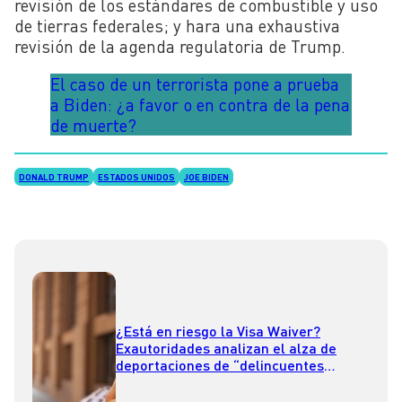
revisión de los estándares de combustible y uso
de tierras federales; y hara una exhaustiva
revisión de la agenda regulatoria de Trump.
El caso de un terrorista pone a prueba
a Biden: ¿a favor o en contra de la pena
de muerte?
DONALD TRUMP
ESTADOS UNIDOS
JOE BIDEN
¿Está en riesgo la Visa Waiver?
Exautoridades analizan el alza de
deportaciones de “delincuentes
chilenos” desde EE. UU.