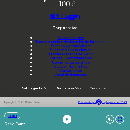
Corporativo
Quienes somos
Transparencia y declaración de intereses
Términos y condiciones
Sugerencias y reclamos
Tarifas Electorales Radio
Tarifas Electorales Web
Gobierno corporativo
Equipo informativo
Contáctenos
Canal de denuncias
Antofagasta
99.1
Valparaíso
96.7
Temuco
96.7
Copyright © 2022 Radio Pauta
Potenciado por
Digitalproserver 2024
En vivo
Radio Pauta