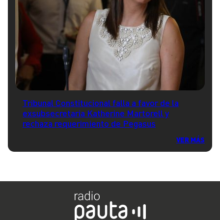
Tribunal Constitucional falla a favor de la
exsubsecretaria Katherine Martorell y
rechaza requerimiento de Pegasus
VER MÁS