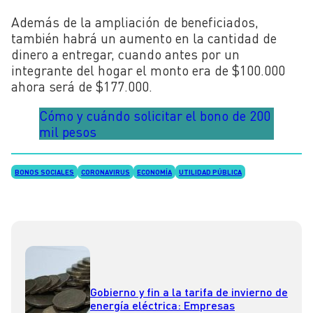
Además de la ampliación de beneficiados,
también habrá un aumento en la cantidad de
dinero a entregar, cuando antes por un
integrante del hogar el monto era de $100.000
ahora será de $177.000.
Cómo y cuándo solicitar el bono de 200
mil pesos
BONOS SOCIALES
CORONAVIRUS
ECONOMÍA
UTILIDAD PÚBLICA
Gobierno y fin a la tarifa de invierno de
energía eléctrica: Empresas