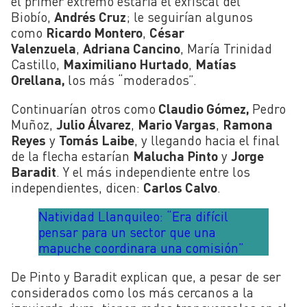
el primer extremo estaría el exfiscal del
Biobío,
Andrés Cruz
; le seguirían algunos
como
Ricardo Montero
,
César
Valenzuela
,
Adriana Cancino
, María Trinidad
Castillo,
Maximiliano Hurtado
,
Matías
Orellana,
los más “moderados”.
Continuarían otros como
Claudio Gómez,
Pedro
Muñoz,
Julio Álvarez
,
Mario Vargas
,
Ramona
Reyes
y
Tomás Laibe
, y llegando hacia el final
de la flecha estarían
Malucha Pinto
y
Jorge
Baradit
. Y el más independiente entre los
independientes, dicen:
Carlos Calvo
.
Natividad Llanquileo: “Era difícil
pensar para un sector que una
mapuche coordinara una comisión”
De Pinto y Baradit explican que, a pesar de ser
considerados como los más cercanos a la