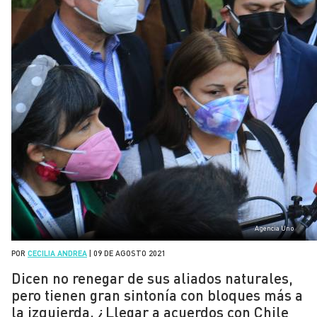
Agencia Uno
POR
CECILIA ANDREA
|
09 DE AGOSTO 2021
Dicen no renegar de sus aliados naturales,
pero tienen gran sintonía con bloques más a
la izquierda. ¿Llegar a acuerdos con Chile