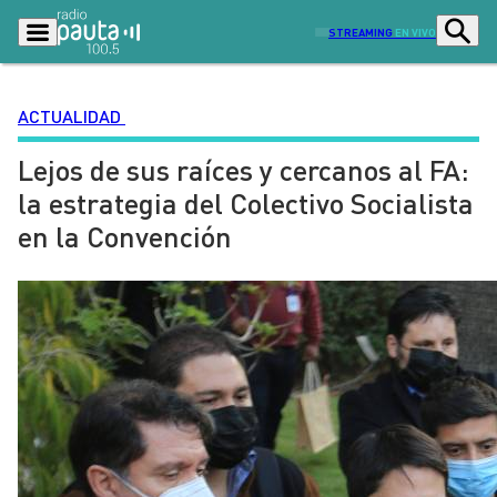
STREAMING
EN VIVO
ACTUALIDAD
Lejos de sus raíces y cercanos al FA:
Podcasts
Programas
la estrategia del Colectivo Socialista
Lo Último
Actualidad
en la Convención
Ciudad
Economía
Radio en vivo
Sostenibilidad
Tendencias
Deportes
Entretención y Cultura
Opinión
Dato en Pauta
Señal 2
Contenido Patrocinado