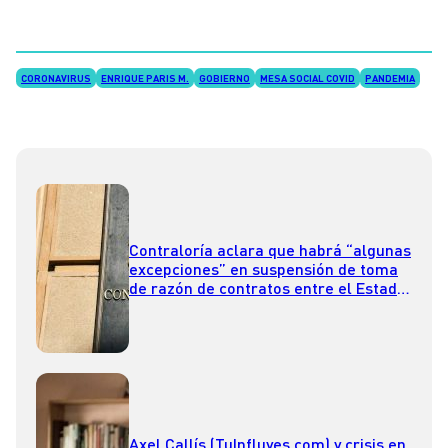
CORONAVIRUS
ENRIQUE PARIS M.
GOBIERNO
MESA SOCIAL COVID
PANDEMIA
Contraloría aclara que habrá “algunas
excepciones” en suspensión de toma
de razón de contratos entre el Estado
y fundaciones
Axel Callís (TuInfluyes.com) y crisis en