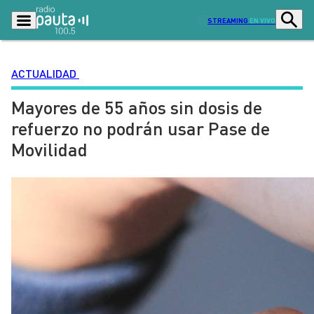
STREAMING
EN VIVO
ACTUALIDAD
Mayores de 55 años sin dosis de
Podcasts
Programas
refuerzo no podrán usar Pase de
Lo Último
Actualidad
Movilidad
Ciudad
Economía
Radio en vivo
Sostenibilidad
Tendencias
Deportes
Entretención y Cultura
Opinión
Dato en Pauta
Señal 2
Contenido Patrocinado