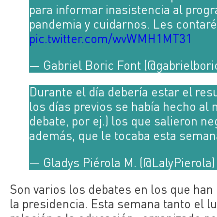
para informar inasistencia al prog
pandemia y cuidarnos. Les contar
pic.twitter.com/wvWMH1MT31
— Gabriel Boric Font (@gabrielbori
Durante el día debería estar el res
los días previos se había hecho al
debate, por ej.) los que salieron 
además, que le tocaba esta semana
— Gladys Piérola M. (@LalyPierola
Son varios los debates en los que han 
la presidencia. Esta semana tanto el 