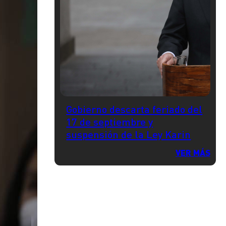
Gobierno descarta feriado del
17 de septiembre y
suspensión de la Ley Karin
VER MÁS