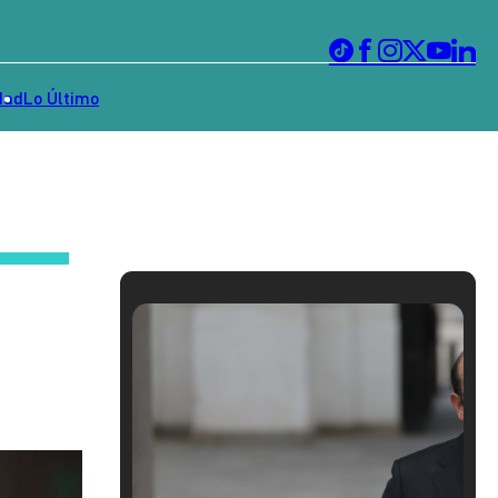
dad
Lo Último