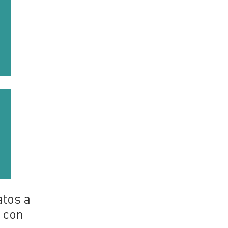
atos a
s con