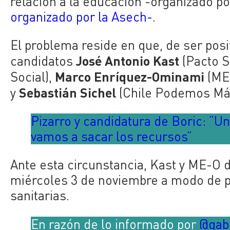
relación a la educación -organizado po
organizado por la Asech-
.
El problema reside en que, de ser pos
José Antonio Kast
candidatos
(Pacto S
Marco Enríquez-Ominami
Social),
(ME-
Sebastián Sichel
y
(Chile Podemos Más
Pizarro y candidatura de Boric: “Un
vamos a sacar los recursos”
Ante esta circunstancia, Kast y ME-O 
miércoles 3 de noviembre a modo de 
sanitarias.
En razón de lo informado por
@gabr