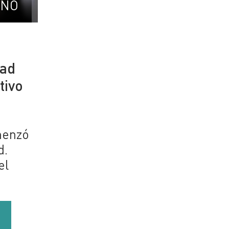
UNO
dad
tivo
menzó
d.
el