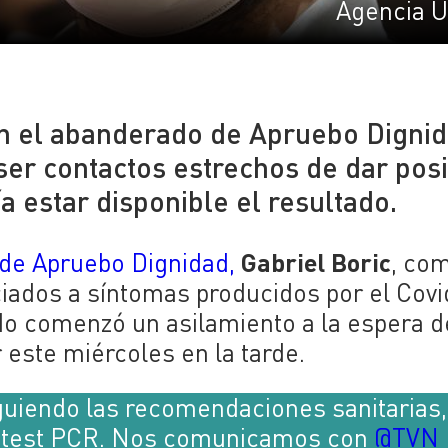
Agencia 
n el abanderado de Apruebo Digni
er contactos estrechos de dar posi
 estar disponible el resultado.
Gabriel Boric
 de Apruebo Dignidad,
, co
ciados a síntomas producidos por el Covi
o comenzó un asilamiento a la espera d
este miércoles en la tarde.
iguiendo las recomendaciones sanitarias,
l test PCR. Nos comunicamos con
@TVN