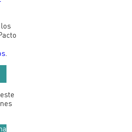
-
 los
Pacto
os
.
 este
ones
na