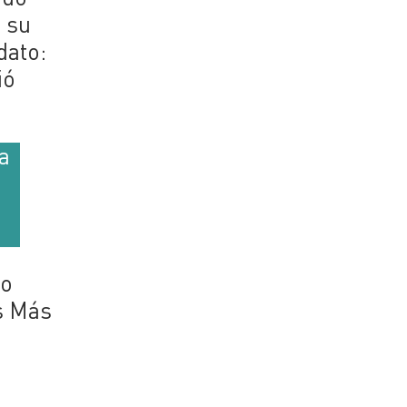
 su
dato:
ió
a
to
s Más