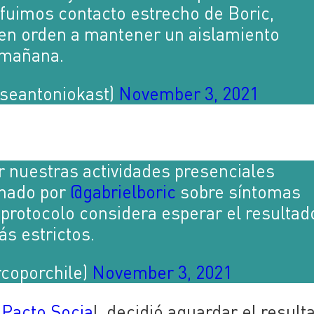
 fuimos contacto estrecho de Boric,
en orden a mantener un aislamiento
 mañana.
oseantoniokast)
November 3, 2021
 nuestras actividades presenciales
rmado por
@gabrielboric
sobre síntomas
l protocolo considera esperar el resultad
s estrictos.
coporchile)
November 3, 2021
 Pacto Socia
l, decidió aguardar el result