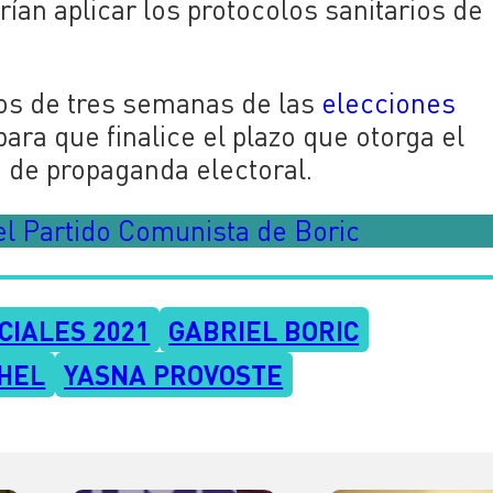
ían aplicar los protocolos sanitarios de
s de tres semanas de las
elecciones
ra que finalice el plazo que otorga el
o de propaganda electoral.
 el Partido Comunista de Boric
CIALES 2021
GABRIEL BORIC
CHEL
YASNA PROVOSTE