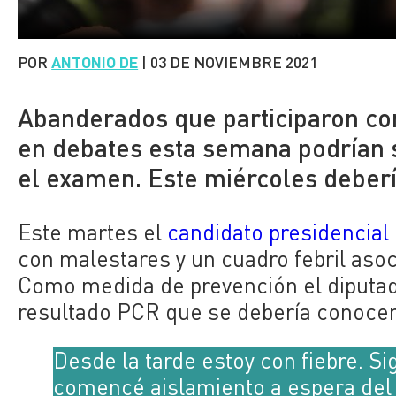
POR
ANTONIO DE
|
03 DE NOVIEMBRE 2021
Abanderados que participaron co
en debates esta semana podrían s
el examen. Este miércoles debería
Este martes el
candidato presidencial
con malestares y un cuadro febril aso
Como medida de prevención el diputad
resultado PCR que se debería conocer 
Desde la tarde estoy con fiebre. S
comencé aislamiento a espera de