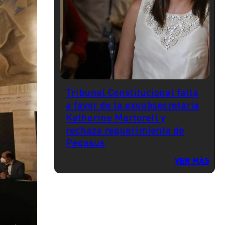
Tribunal Constitucional falla
a favor de la exsubsecretaria
Katherine Martorell y
rechaza requerimiento de
Pegasus
VER MÁS