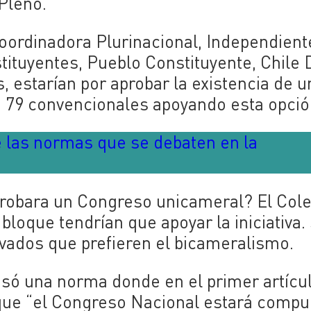
 Pleno.
 Coordinadora Plurinacional, Independien
ituyentes, Pueblo Constituyente, Chile 
, estarían por aprobar la existencia de u
 79 convencionales apoyando esta opci
 las normas que se debaten en la
probara un Congreso unicameral? El Cole
bloque tendrían que apoyar la iniciativa.
ados que prefieren el bicameralismo.
esó una norma donde en el primer artícu
e que “el Congreso Nacional estará comp