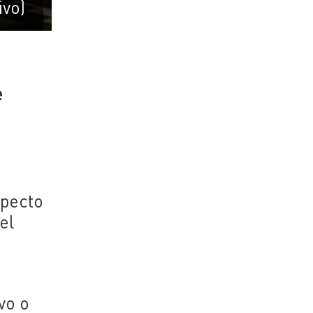
ivo)
e
specto
el
vo o