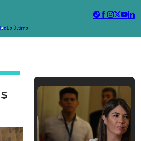
dad
Lo Último
es