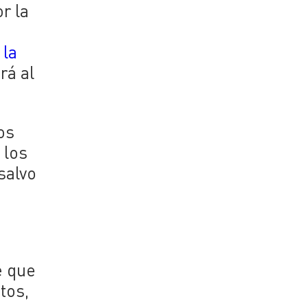
r la
 la
rá al
os
 los
salvo
e que
tos,