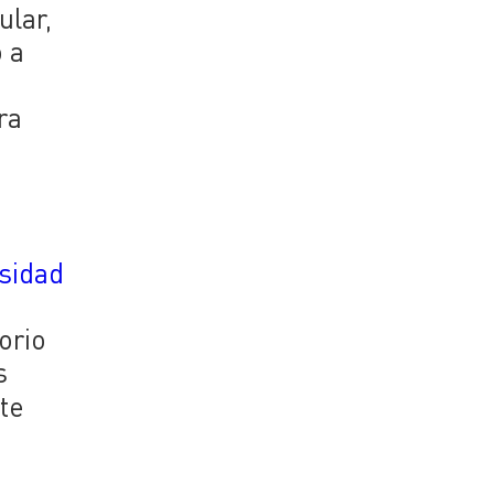
ular,
 a
ra
sidad
orio
s
nte