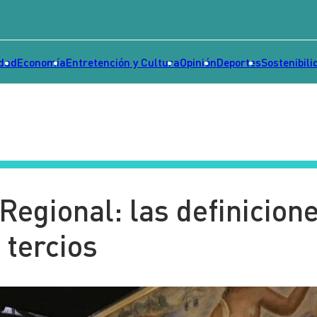
idad
Economía
Entretención y Cultura
Opinión
Deportes
Sostenibili
Regional: las definicion
 tercios