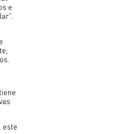
os e
ar”.
e
te,
os.
tiene
ivas
, este