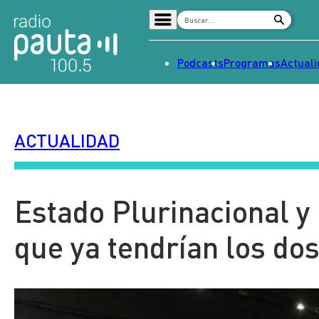
Podcasts
Programas
Actual
Home
Radio en vivo
ACTUALIDAD
Streaming
Señal 2
Tendencias
Estado Plurinacional y 
Dato en Pauta
que ya tendrían los dos
Contenido Patrocinado