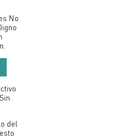
tes No
Digno
n
ón.
ctivo
 Sin
lo del
uesto