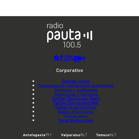
Corporativo
Quienes somos
Transparencia y declaración de intereses
Términos y condiciones
Sugerencias y reclamos
Tarifas Electorales Radio
Tarifas Electorales Web
Gobierno corporativo
Equipo informativo
Contáctenos
Canal de denuncias
Antofagasta
99.1
Valparaíso
96.7
Temuco
96.7