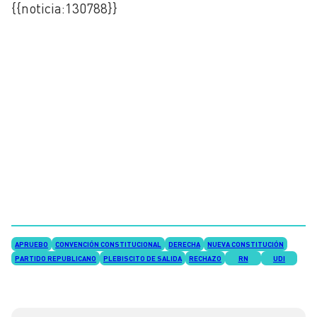
{{noticia:
130788}}
APRUEBO
CONVENCIÓN CONSTITUCIONAL
DERECHA
NUEVA CONSTITUCIÓN
PARTIDO REPUBLICANO
PLEBISCITO DE SALIDA
RECHAZO
RN
UDI