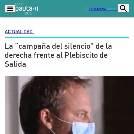
STREAMING
EN VIVO
ACTUALIDAD
La “campaña del silencio” de la
Podcasts
Programas
derecha frente al Plebiscito de
Lo Último
Actualidad
Salida
Ciudad
Economía
Radio en vivo
Sostenibilidad
Tendencias
Deportes
Entretención y Cultura
Opinión
Dato en Pauta
Señal 2
Contenido Patrocinado