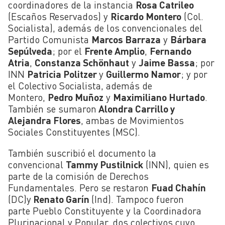
coordinadores de la instancia
Rosa Catrileo
(Escaños Reservados) y
Ricardo Montero
(Col.
Socialista), además de los convencionales del
Partido Comunista
Marcos Barraza
y
Bárbara
Sepúlveda
; por el
Frente Amplio
,
Fernando
Atria
,
Constanza Schönhaut
y
Jaime Bassa
; por
INN
Patricia Politzer
y
Guillermo Namor
; y por
el Colectivo Socialista, además de
Montero,
Pedro Muñoz
y
Maximiliano Hurtado
.
También se sumaron
Alondra Carrillo y
Alejandra Flores
, ambas de Movimientos
Sociales Constituyentes (MSC).
También suscribió el documento la
convencional
Tammy Pustilnick
(INN), quien es
parte de la comisión de Derechos
Fundamentales. Pero se restaron
Fuad Chahín
(DC)y
Renato Garín
(Ind). Tampoco fueron
parte Pueblo Constituyente y la Coordinadora
Plurinacional y Popular, dos colectivos cuyo