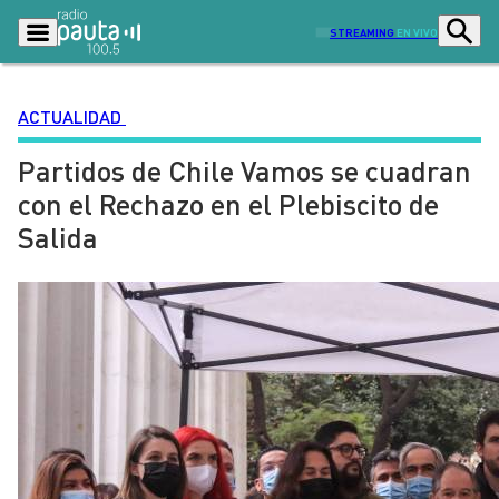
STREAMING
EN VIVO
ACTUALIDAD
Partidos de Chile Vamos se cuadran
Podcasts
Programas
con el Rechazo en el Plebiscito de
Lo Último
Actualidad
Salida
Ciudad
Economía
Radio en vivo
Sostenibilidad
Tendencias
Deportes
Entretención y Cultura
Opinión
Dato en Pauta
Señal 2
Contenido Patrocinado