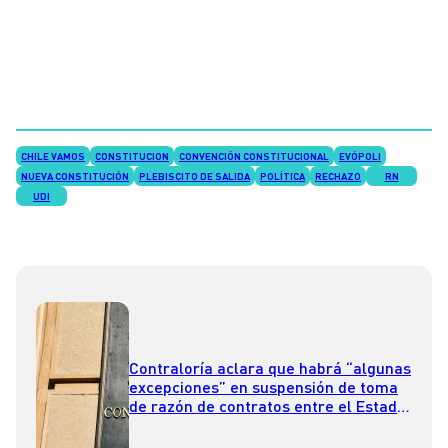
CHILE VAMOS
CONSTITUCION
CONVENCIÓN CONSTITUCIONAL
EVÓPOLI
NUEVA CONSTITUCIÓN
PLEBISCITO DE SALIDA
POLÍTICA
RECHAZO
RN
UDI
Contraloría aclara que habrá “algunas
excepciones” en suspensión de toma
de razón de contratos entre el Estado
y fundaciones