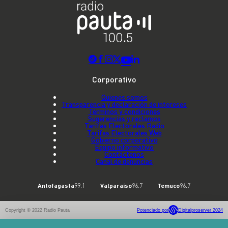
Corporativo
Quienes somos
Transparencia y declaración de intereses
Términos y condiciones
Sugerencias y reclamos
Tarifas Electorales Radio
Tarifas Electorales Web
Gobierno corporativo
Equipo informativo
Contáctenos
Canal de denuncias
Antofagasta
99.1
Valparaíso
96.7
Temuco
96.7
Copyright © 2022 Radio Pauta
Potenciado por
Digitalproserver 2024