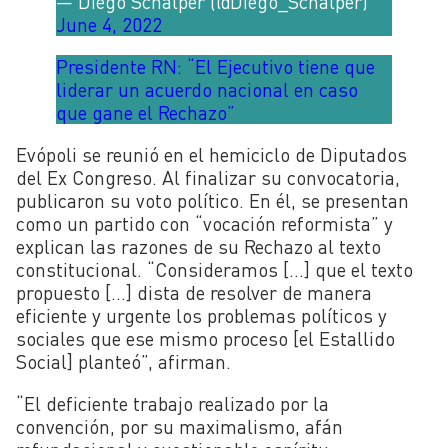
— Diego Schalper (@Diego_Schalper)
June 4, 2022
Presidente RN: “El Ejecutivo tiene que
liderar un acuerdo nacional en caso
que gane el Rechazo”
Evópoli se reunió en el hemiciclo de Diputados
del Ex Congreso. Al finalizar su convocatoria,
publicaron su voto político. En él, se presentan
como un partido con “vocación reformista” y
explican las razones de su Rechazo al texto
constitucional. “Consideramos […] que el texto
propuesto […] dista de resolver de manera
eficiente y urgente los problemas políticos y
sociales que ese mismo proceso [el Estallido
Social] planteó”, afirman.
“El deficiente trabajo realizado por la
convención, por su maximalismo, afán