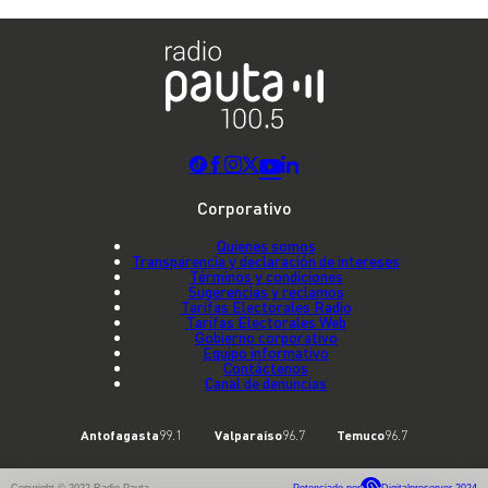
Corporativo
Quienes somos
Transparencia y declaración de intereses
Términos y condiciones
Sugerencias y reclamos
Tarifas Electorales Radio
Tarifas Electorales Web
Gobierno corporativo
Equipo informativo
Contáctenos
Canal de denuncias
Antofagasta
99.1
Valparaíso
96.7
Temuco
96.7
Copyright © 2022 Radio Pauta
Potenciado por
Digitalproserver 2024