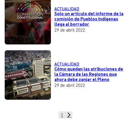
ACTUALIDAD
Solo un artículo del informe de la
comisión de Pueblos Indígenas
llega al borrador
29 de abril 2022
ACTUALIDAD
Cómo quedan las atribuciones de
la Cámara de las Regiones que
ahora debe zanjar el Pleno
29 de abril 2022
1