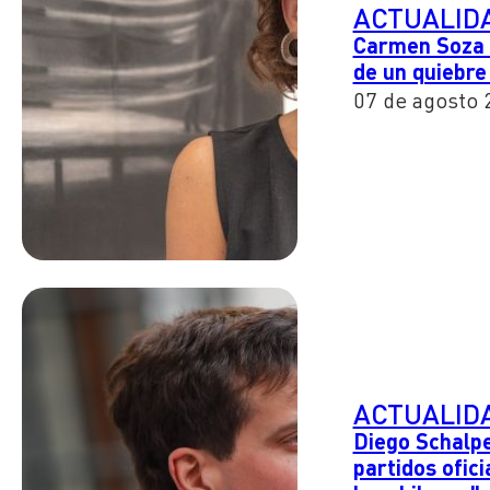
ACTUALID
Carmen Soza d
de un quiebre
07 de agosto 
ACTUALID
Diego Schalpe
partidos ofic