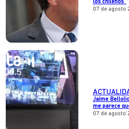
los chilenos"
07 de agosto 
ACTUALID
Jaime Belloli
me parece qu
07 de agosto 