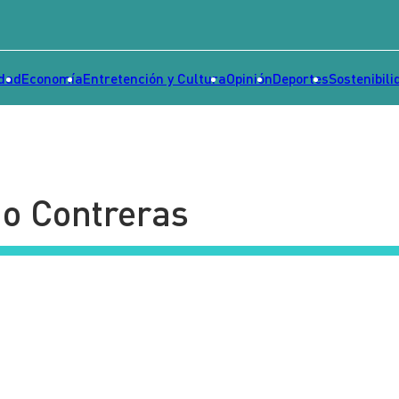
idad
Economía
Entretención y Cultura
Opinión
Deportes
Sostenibili
do Contreras