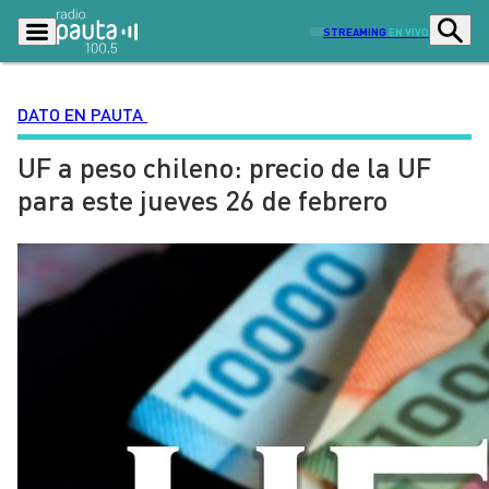
STREAMING
EN VIVO
DATO EN PAUTA
UF a peso chileno: precio de la UF
Podcasts
Programas
para este jueves 26 de febrero
Lo Último
Actualidad
Ciudad
Economía
Radio en vivo
Sostenibilidad
Tendencias
Deportes
Entretención y Cultura
Opinión
Dato en Pauta
Señal 2
Contenido Patrocinado