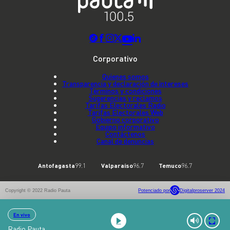
Corporativo
Quienes somos
Transparencia y declaración de intereses
Términos y condiciones
Sugerencias y reclamos
Tarifas Electorales Radio
Tarifas Electorales Web
Gobierno corporativo
Equipo informativo
Contáctenos
Canal de denuncias
Antofagasta
99.1
Valparaíso
96.7
Temuco
96.7
Copyright © 2022 Radio Pauta
Potenciado por
Digitalproserver 2024
En vivo
Radio Pauta