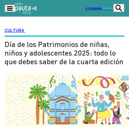
STREAMING
EN VIVO
CULTURA
Día de los Patrimonios de niñas,
Podcasts
Programas
niños y adolescentes 2025: todo lo
Lo Último
Actualidad
que debes saber de la cuarta edición
Ciudad
Economía
Radio en vivo
Sostenibilidad
Tendencias
Deportes
Entretención y Cultura
Opinión
Dato en Pauta
Señal 2
Contenido Patrocinado