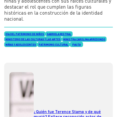
niñas y adolescentes con sus raíces culturales y
destacar el rol que cumplen las figuras
históricas en la construcción de la identidad
nacional.
DÍA DEL PATRIMONIO DE NIÑOS
GABRIELA MISTRAL
MINISTERIO DE LAS CULTURAS Y LAS ARTES
MINISTRA CAROLINA ARREDONDO
NIÑAS Y ADOLESCENTES
PATRIMONIO CULTURAL
PAUTA
¿Quién fue Terence Stamp y de qué
murió? Fallece reconocido actor de