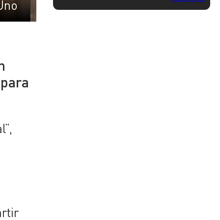
Uno
n
 para
l”,
rtir