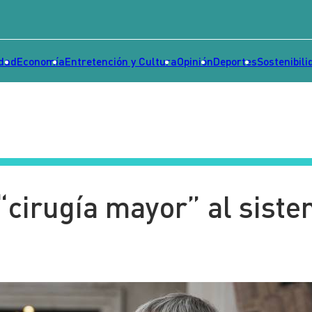
idad
Economía
Entretención y Cultura
Opinión
Deportes
Sostenibili
“cirugía mayor” al sist