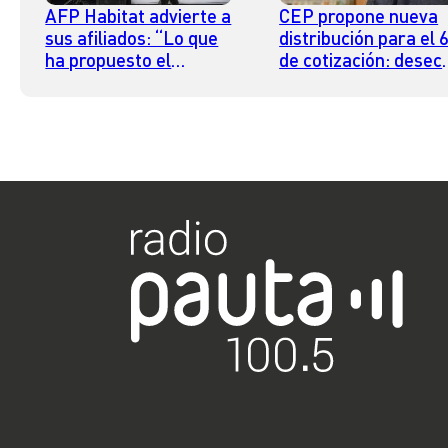
AFP Habitat advierte a
CEP propone nueva
sus afiliados: “Lo que
distribución para el
ha propuesto el
de cotización: desec
Gobierno no es lo
la idea de cuenta
mejor para ustedes”
nocional pero
mantiene componen
solidario