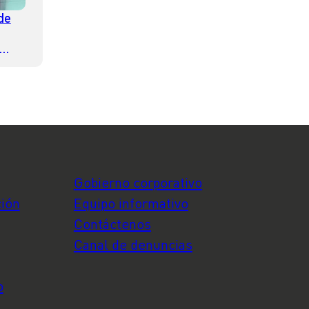
de
ación
Gobierno corporativo
ción
Equipo informativo
Contáctenos
Canal de denuncias
o