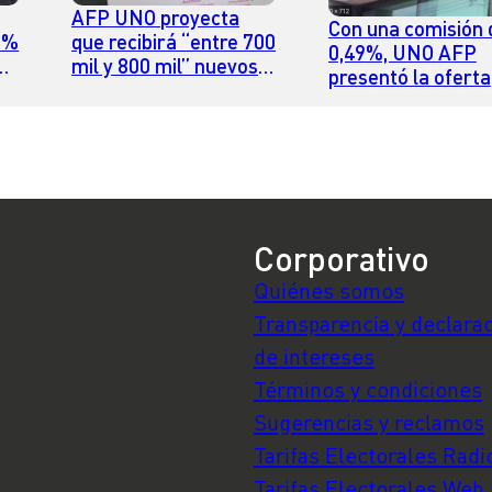
AFP UNO proyecta
Con una comisión 
 6%
que recibirá “entre 700
0,49%, UNO AFP
ha
mil y 800 mil” nuevos
presentó la oferta
afiliados tras licitación
más baja a la licit
para las personas
te
Corporativo
Quiénes somos
Transparencia y declara
de intereses
Términos y condiciones
Sugerencias y reclamos
Tarifas Electorales Radi
Tarifas Electorales Web