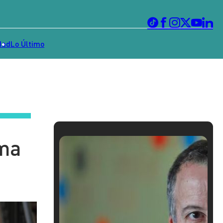
dad
Lo Último
ema