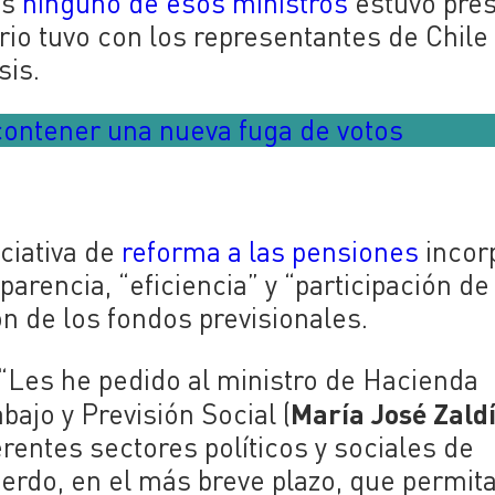
es
ninguno de esos ministros
estuvo pre
rio tuvo con los representantes de Chile
sis.
 contener una nueva fuga de votos
iciativa de
reforma a las pensiones
incor
encia, “eficiencia” y “participación de
ón de los fondos previsionales.
 “Les he pedido al ministro de Hacienda
María José Zald
abajo y Previsión Social (
rentes sectores políticos y sociales de
erdo, en el más breve plazo, que permit