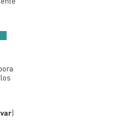
sente
pora
 los
ívar
)
a