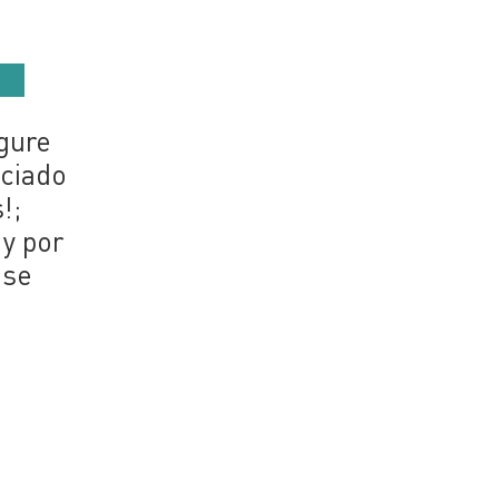
egure
nciado
!;
y por
ase