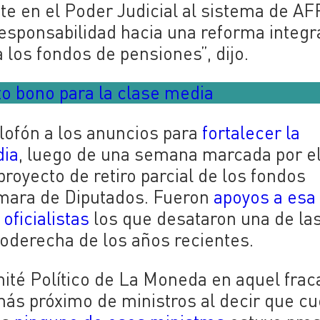
te en el Poder Judicial al sistema de AF
esponsabilidad hacia una reforma integra
 los fondos de pensiones”, dijo.
to bono para la clase media
lofón a los anuncios para
fortalecer la
dia
, luego de una semana marcada por e
proyecto de retiro parcial de los fondos
ámara de Diputados. Fueron
apoyos a esa
oficialistas
los que desataron una de la
roderecha de los años recientes.
omité Político de La Moneda en aquel fra
o más próximo de ministros al decir que c