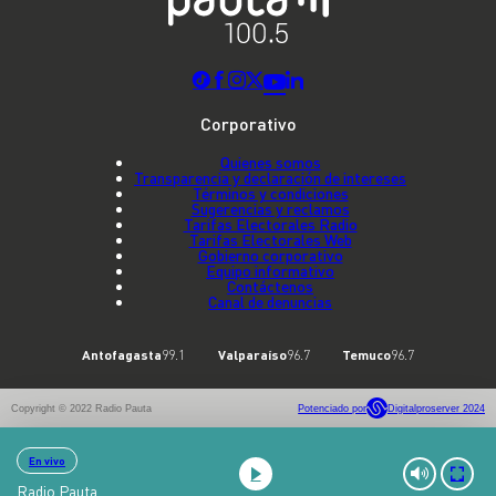
Corporativo
Quienes somos
Transparencia y declaración de intereses
Términos y condiciones
Sugerencias y reclamos
Tarifas Electorales Radio
Tarifas Electorales Web
Gobierno corporativo
Equipo informativo
Contáctenos
Canal de denuncias
Antofagasta
99.1
Valparaíso
96.7
Temuco
96.7
Copyright © 2022 Radio Pauta
Potenciado por
Digitalproserver 2024
En vivo
Radio Pauta