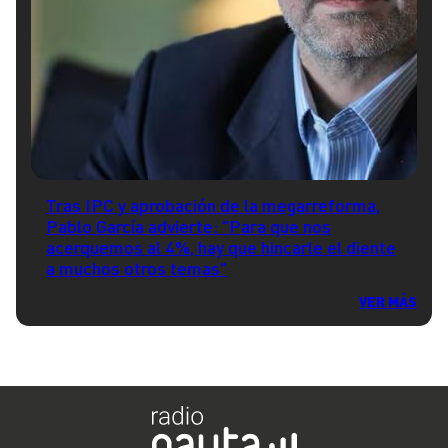
Tras IPC y aprobación de la megarreforma,
Pablo García advierte: "Para que nos
acerquemos al 4%, hay que hincarle el diente
a muchos otros temas"
VER MÁS