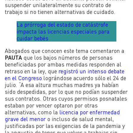
suspender unilateralmente su contrato de
trabajo si no tienen alternativas de cuidado.
La prórroga del estado de catástrofe
impacta las licencias especiales para
cuidar bebés
Abogados que conocen este tema comentaron a
PAUTA
que los bajos números de personas
beneficiadas por ambas medidas responden al
retraso en la ley, que
registró un intenso debate
en el Congreso
lográndose acuerdo sólo el 24 de
julio. “A esa altura muchas madres ya habían
sido despedidas, por lo que no podían suspender
sus contratos. Otras cuyos permisos posnatales
estaban por vencer optaron por otras
alternativas, como la
licencia por enfermedad
grave del menor
o incluso de salud mental,
justificadas por las exigencias de la pandemia y
la angustia de tener que volver a trabajar sin