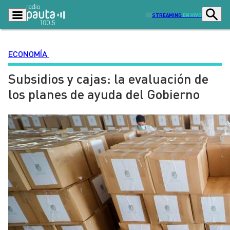
STREAMING
EN VIVO
ECONOMÍA
Subsidios y cajas: la evaluación de
Podcasts
Programas
los planes de ayuda del Gobierno
Lo Último
Actualidad
Ciudad
Economía
Radio en vivo
Sostenibilidad
Tendencias
Deportes
Entretención y Cultura
Opinión
Dato en Pauta
Señal 2
Contenido Patrocinado