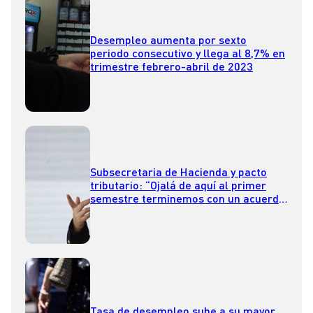
Desempleo aumenta por sexto
periodo consecutivo y llega al 8,7% en
trimestre febrero-abril de 2023
Subsecretaria de Hacienda y pacto
tributario: “Ojalá de aquí al primer
semestre terminemos con un acuerdo
que pueda implementarse en el
Congreso”
Tasa de desempleo sube a su mayor