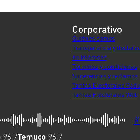
se
Corporativo
Quiénes somos
Transparencia y declara
de intereses
Términos y condiciones
Sugerencias y reclamos
Tarifas Electorales Radi
Tarifas Electorales Web
#
o
Temuco
96.7
96.7