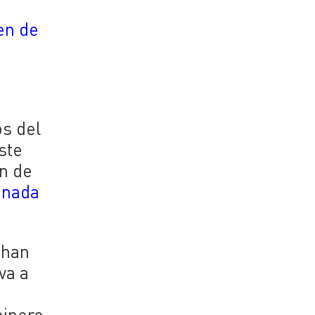
en de
os del
ste
ón de
inada
“han
va a
minero