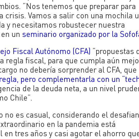
ambios. “Nos tenemos que preparar para
e la crisis. Vamos a salir con una mochila 
a y necesitamos robustecer nuestra
d en un
seminario organizado por la Sofof
ejo Fiscal Autónomo (CFA)
“propuestas 
 regla fiscal, para que cumpla aún mejo
ncargo no debería sorprender al CFA, que
regla, pero
complementarla con un “tec
gencia de la deuda neta
, a un nivel prude
mo Chile”.
o no es casual, considerando el desafia
 extraordinario en la pandemia está
al en tres años y casi agotar el ahorro qu