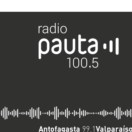
pueda implementar
en el Congreso”
Antofagasta
Valparaís
99.1