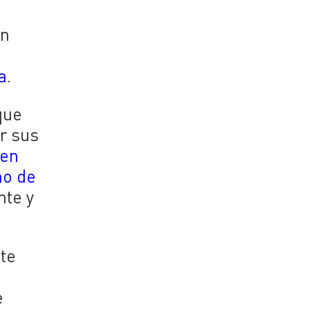
un
a
.
que
r sus
en
ho de
nte y
nte
e