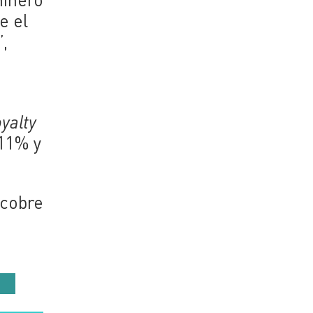
e el
,
oyalty
 11% y
 cobre