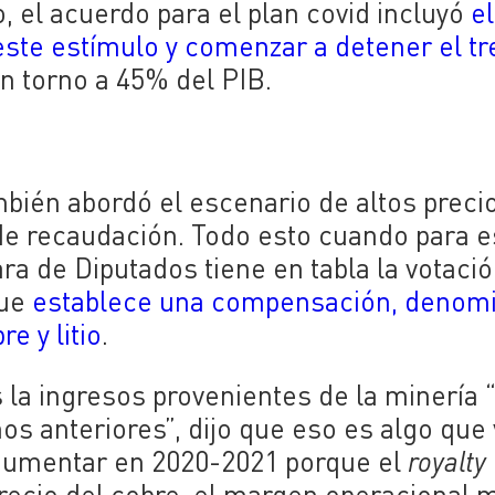
o, el acuerdo para el plan covid incluyó
el
ste estímulo y comenzar a detener el tr
en torno a 45% del PIB.
ambién abordó el escenario de altos preci
de recaudación. Todo esto cuando para e
a de Diputados tiene en tabla la votaci
que
establece una compensación, denom
e y litio
.
la ingresos provenientes de la minería 
os anteriores”, dijo que eso es algo que 
 aumentar en 2020-2021 porque el
royalty
recio del cobre, el margen operacional 