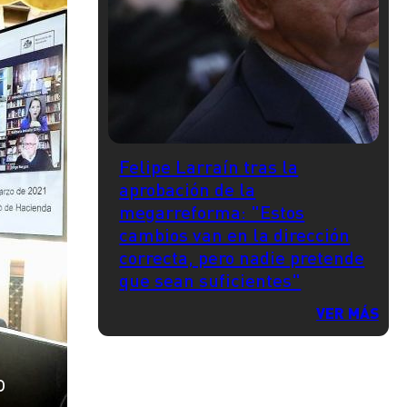
Felipe Larraín tras la
aprobación de la
megarreforma: "Estos
cambios van en la dirección
correcta, pero nadie pretende
que sean suficientes"
VER MÁS
o