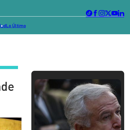
dad
Lo Último
nde