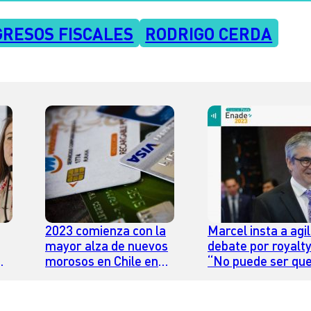
GRESOS FISCALES
RODRIGO CERDA
2023 comienza con la
Marcel insta a agil
mayor alza de nuevos
debate por royalty
morosos en Chile en
“No puede ser qu
10 años
tras cuatro años 
os
no podamos cerrar
tema”