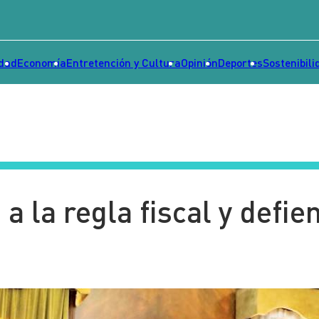
idad
Economía
Entretención y Cultura
Opinión
Deportes
Sostenibili
 la regla fiscal y defie