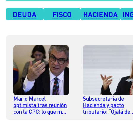
DEUDA
FISCO
HACIENDA
IN
Mario Marcel
Subsecretaria de
optimista tras reunión
Hacienda y pacto
con la CPC: lo que más
tributario: “Ojalá de
destaca es que el
aquí al primer
Pacto Fiscal tiene un
semestre terminem
valor en sí mismo
con un acuerdo que