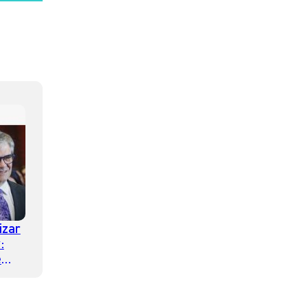
izar
:
e
aún
 el