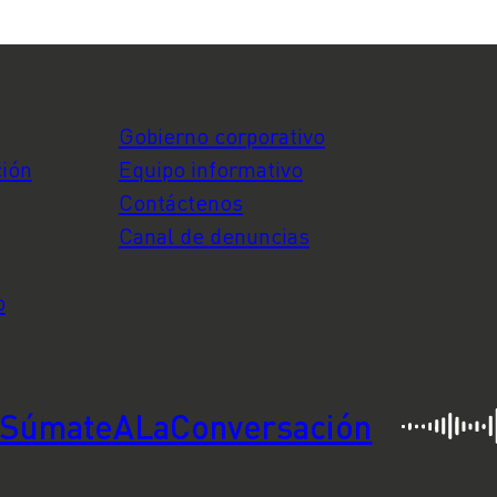
Gobierno corporativo
ción
Equipo informativo
Contáctenos
Canal de denuncias
o
SúmateALaConversación