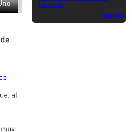
Uno
recursos"
VER MÁS
 de
e
os
ue, al
o muy