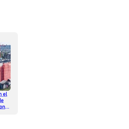
 el
de
ron
 la