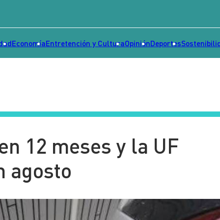
idad
Economía
Entretención y Cultura
Opinión
Deportes
Sostenibili
 en 12 meses y la UF
n agosto