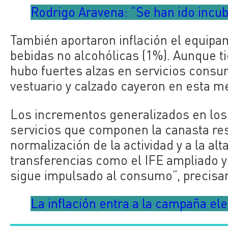
Rodrigo Aravena: “Se han ido incub
También aportaron inflación el equipam
bebidas no alcohólicas (1%). Aunque t
hubo
fuertes alzas en servicios consu
vestuario y calzado cayeron en esta m
Los incrementos generalizados en los 
servicios que componen la canasta re
normalización de la actividad y a la al
transferencias como el IFE ampliado y 
sigue impulsado al consumo”, precisa
La inflación entra a la campaña ele