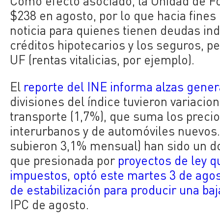
Como efecto asociado, la Unidad de Fo
$238 en agosto, por lo que hacia fine
noticia para quienes tienen deudas in
créditos hipotecarios y los seguros, p
UF (rentas vitalicias, por ejemplo).
El
reporte del INE informa alzas gener
divisiones del índice tuvieron variacion
transporte (1,7%), que suma los preci
interurbanos y de automóviles nuevos. 
subieron 3,1% mensual) han sido un do
que presionada por
proyectos de ley q
impuestos
,
optó este martes 3 de ago
de estabilización para producir una baj
IPC de agosto.