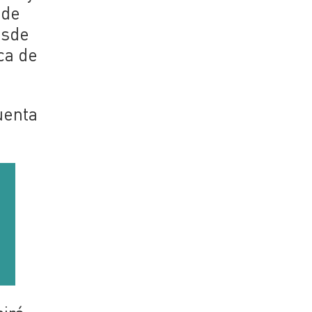
sde
esde
ca de
uenta