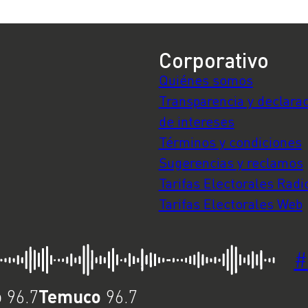
Corporativo
Quiénes somos
Transparencia y declara
de intereses
Términos y condiciones
Sugerencias y reclamos
Tarifas Electorales Radi
Tarifas Electorales Web
#
o
Temuco
96.7
96.7