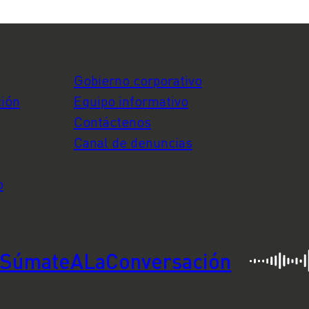
Gobierno corporativo
ción
Equipo informativo
Contáctenos
Canal de denuncias
o
SúmateALaConversación