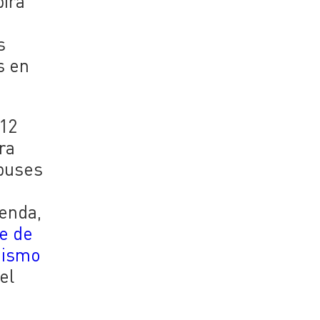
birá
s
s en
 12
ra
 buses
ienda,
te de
nismo
el