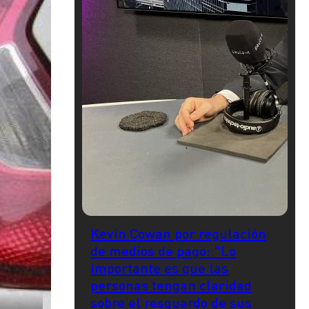
Kevin Cowan por regulación
de medios de pago: "Lo
importante es que las
personas tengan claridad
sobre el resguardo de sus