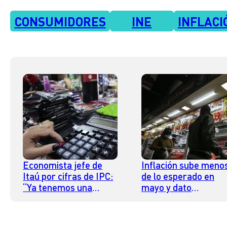
CONSUMIDORES
INE
INFLACI
Economista jefe de
Inflación sube meno
Itaú por cifras de IPC:
de lo esperado en
“Ya tenemos una
mayo y dato
economía que está
interanual baja a 8,
bastante más
equilibrada”