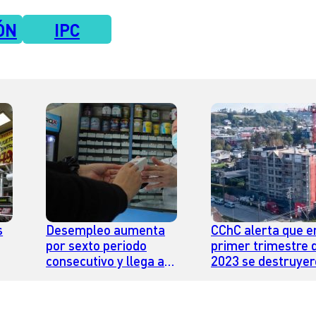
ÓN
IPC
s
Desempleo aumenta
CChC alerta que en
por sexto periodo
primer trimestre 
consecutivo y llega al
2023 se destruye
7%
8,7% en trimestre
46 mil empleos en
febrero-abril de 2023
construcción