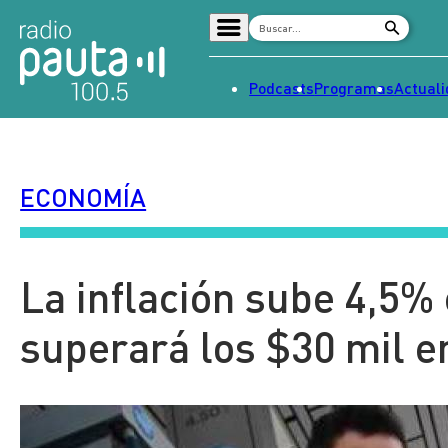
Podcasts
Programas
Actual
Home
Radio en vivo
ECONOMÍA
Streaming
Señal 2
Tendencias
La inflación sube 4,5%
Dato en Pauta
superará los $30 mil e
Contenido Patrocinado