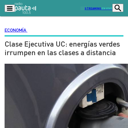
STREAMING
EN VIVO
ECONOMÍA
Clase Ejecutiva UC: energías verdes
Podcasts
Programas
irrumpen en las clases a distancia
Lo Último
Actualidad
Ciudad
Economía
Radio en vivo
Sostenibilidad
Tendencias
Deportes
Entretención y Cultura
Opinión
Dato en Pauta
Señal 2
Contenido Patrocinado