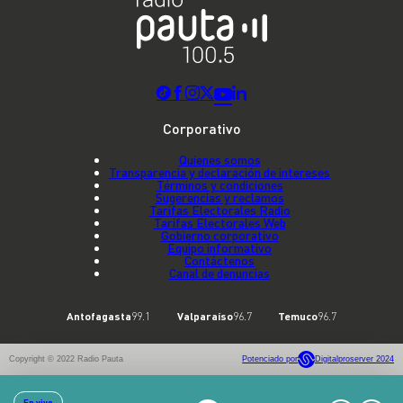
Corporativo
Quienes somos
Transparencia y declaración de intereses
Términos y condiciones
Sugerencias y reclamos
Tarifas Electorales Radio
Tarifas Electorales Web
Gobierno corporativo
Equipo informativo
Contáctenos
Canal de denuncias
Antofagasta
99.1
Valparaíso
96.7
Temuco
96.7
Copyright © 2022 Radio Pauta
Potenciado por
Digitalproserver 2024
En vivo