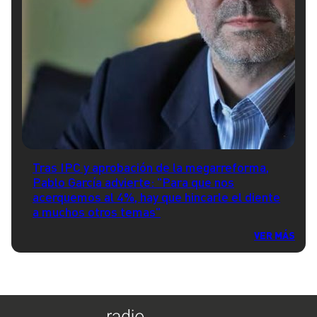
Tras IPC y aprobación de la megarreforma,
Pablo García advierte: "Para que nos
acerquemos al 4%, hay que hincarle el diente
a muchos otros temas"
VER MÁS