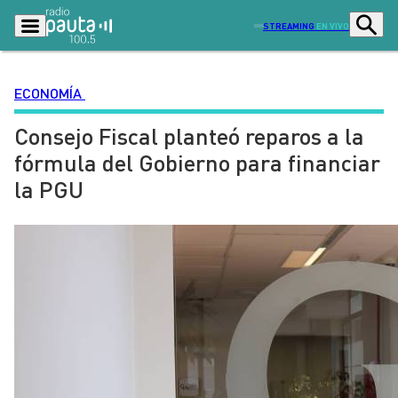
STREAMING
EN VIVO
ECONOMÍA
Consejo Fiscal planteó reparos a la
Podcasts
Programas
fórmula del Gobierno para financiar
Lo Último
Actualidad
la PGU
Ciudad
Economía
Radio en vivo
Sostenibilidad
Tendencias
Deportes
Entretención y Cultura
Opinión
Dato en Pauta
Señal 2
Contenido Patrocinado