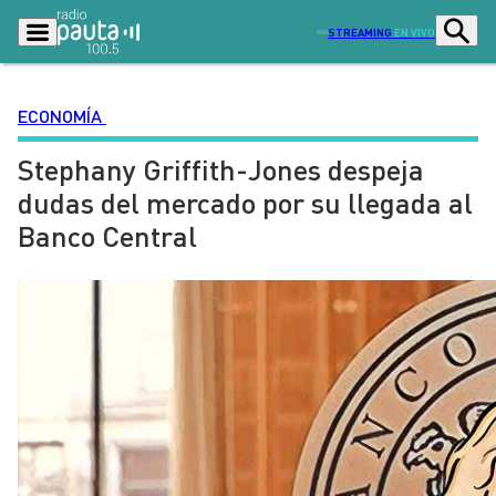
STREAMING
EN VIVO
ECONOMÍA
Stephany Griffith-Jones despeja
Podcasts
Programas
dudas del mercado por su llegada al
Lo Último
Actualidad
Banco Central
Ciudad
Economía
Radio en vivo
Sostenibilidad
Tendencias
Deportes
Entretención y Cultura
Opinión
Dato en Pauta
Señal 2
Contenido Patrocinado