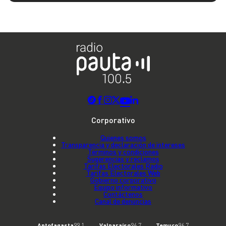
Corporativo
Quienes somos
Transparencia y declaración de intereses
Términos y condiciones
Sugerencias y reclamos
Tarifas Electorales Radio
Tarifas Electorales Web
Gobierno corporativo
Equipo informativo
Contáctenos
Canal de denuncias
Antofagasta
99.1
Valparaíso
96.7
Temuco
96.7