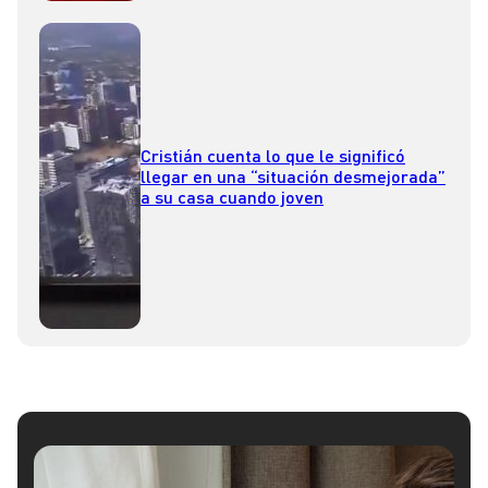
Cristián cuenta lo que le significó
llegar en una “situación desmejorada”
a su casa cuando joven