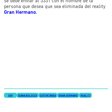
se debe enviar al 3331 con el nombre de la
persona que desea que sea eliminada del reality
Gran Hermano
.
CHV
DIANA BOLOCCO
ESPONTÁNEA
GRAN HERMANO
REALITY