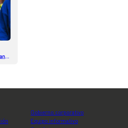
ran
ará
Gobierno corporativo
ción
Equipo informativo