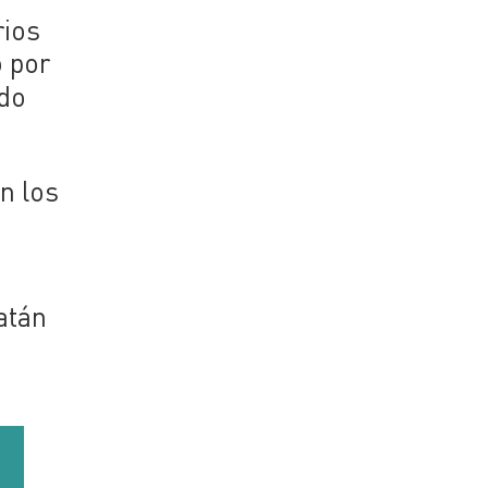
rios
ó por
ado
n los
atán