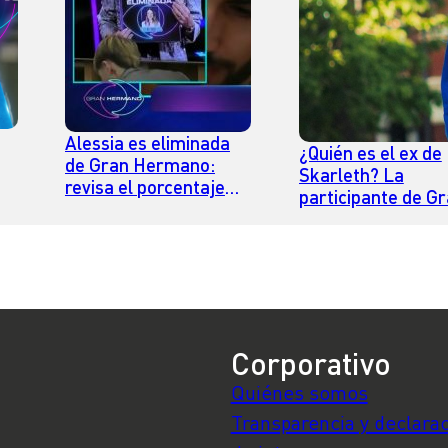
Alessia es eliminada
¿Quién es el ex de
de Gran Hermano:
Skarleth? La
revisa el porcentaje
participante de G
e
con el que se fue de la
Hermano reingres
casa
soltera a la casa
Corporativo
Quiénes somos
Transparencia y declara