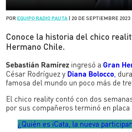
POR
EQUIPO RADIO PAUTA
|
20 DE SEPTIEMBRE 2023
Conoce la historia del chico rea
Hermano Chile.
Sebastián Ramírez
Gran He
ingresó a
Diana Bolocco
César Rodríguez y
,
dura
famosa del mundo un poco más de tr
El chico reality contó con dos seman
por sus compañeros terminó en placa 
¿Quién es iCata, la nueva partici