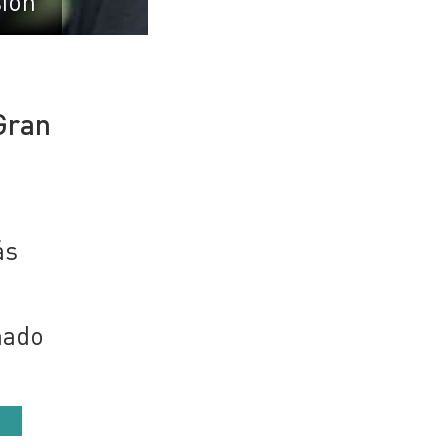
sión
Gran
ás
nado