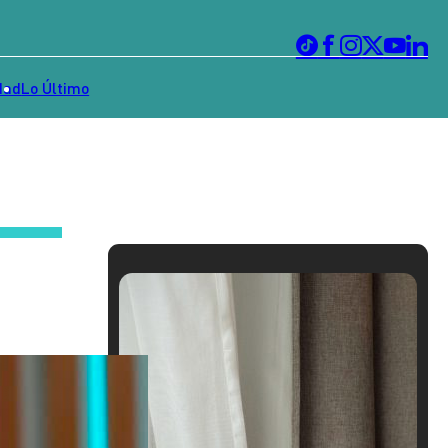
dad
Lo Último