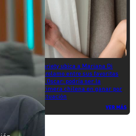
Variety ubica a Mariana Di
Girolamo entre sus favoritas
al Oscar: podría ser la
primera chilena en ganar por
actuación
VER MÁS