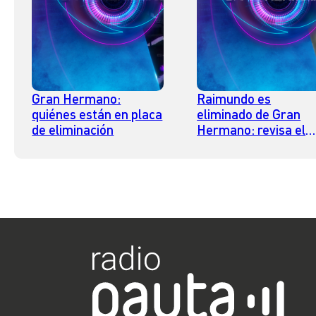
Gran Hermano:
Raimundo es
quiénes están en placa
eliminado de Gran
de eliminación
Hermano: revisa el
porcentaje con el qu
se fue de la casa