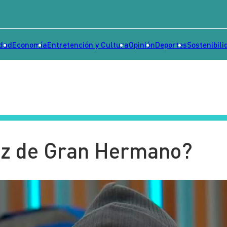
idad
Economía
Entretención y Cultura
Opinión
Deportes
Sostenibili
ez de Gran Hermano?