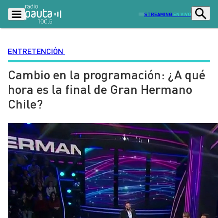
STREAMING
EN VIVO
ENTRETENCIÓN
Cambio en la programación: ¿A qué
Podcasts
Programas
hora es la final de Gran Hermano
Lo Último
Actualidad
Chile?
Ciudad
Economía
Radio en vivo
Sostenibilidad
Tendencias
Deportes
Entretención y Cultura
Opinión
Dato en Pauta
Señal 2
Contenido Patrocinado