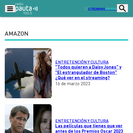
STREAMING
EN VIVO
AMAZON
Podcasts
Programas
Lo Último
Actualidad
ENTRETENCIÓN Y CULTURA
Ciudad
Economía
"Todos quieren a Daisy Jones" y
"El estrangulador de Boston"
¿Qué ver en el streaming?
Radio en vivo
Sostenibilidad
16 de marzo 2023
Tendencias
Deportes
Entretención y Cultura
Opinión
Dato en Pauta
Señal 2
ENTRETENCIÓN Y CULTURA
Contenido Patrocinado
Las películas que tienes que ver
antes de los Premios Oscar 2023