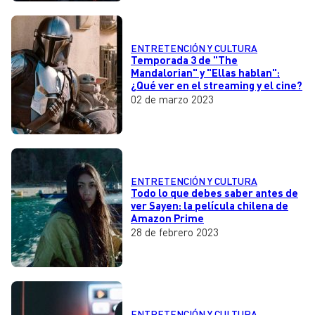
ENTRETENCIÓN Y CULTURA
Temporada 3 de "The
Mandalorian" y "Ellas hablan":
¿Qué ver en el streaming y el cine?
02 de marzo 2023
ENTRETENCIÓN Y CULTURA
Todo lo que debes saber antes de
ver Sayen: la película chilena de
Amazon Prime
28 de febrero 2023
ENTRETENCIÓN Y CULTURA