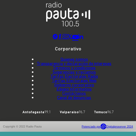
Corporativo
Quienes somos
Transparencia y declaración de intereses
Términos y condiciones
Sugerencias y reclamos
Tarifas Electorales Radio
Tarifas Electorales Web
Gobierno corporativo
Equipo informativo
Contáctenos
Canal de denuncias
Antofagasta
99.1
Valparaíso
96.7
Temuco
96.7
Copyright © 2022 Radio Pauta
Potenciado por
Digitalproserver 2024