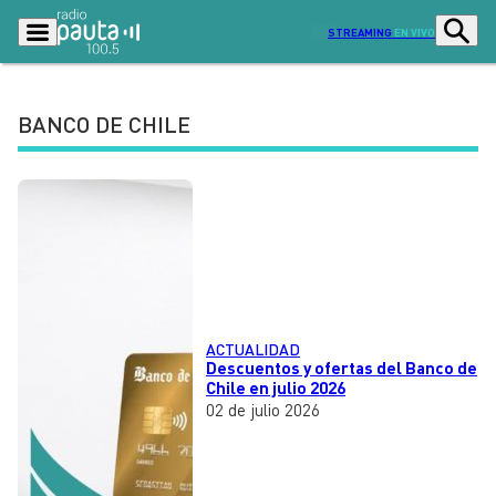
STREAMING
EN VIVO
BANCO DE CHILE
Podcasts
Programas
Lo Último
Actualidad
Ciudad
Economía
Radio en vivo
Sostenibilidad
Tendencias
Deportes
ACTUALIDAD
Descuentos y ofertas del Banco de
Entretención y Cultura
Opinión
Chile en julio 2026
02 de julio 2026
Dato en Pauta
Señal 2
Contenido Patrocinado