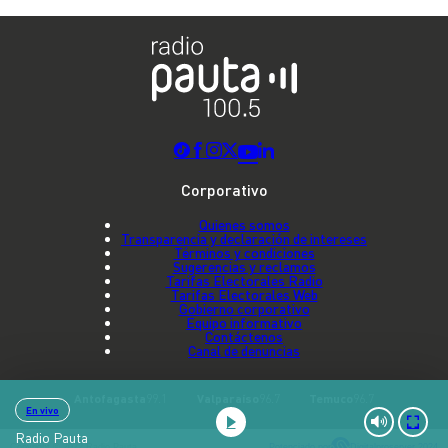
Corporativo
Quienes somos
Transparencia y declaración de intereses
Términos y condiciones
Sugerencias y reclamos
Tarifas Electorales Radio
Tarifas Electorales Web
Gobierno corporativo
Equipo informativo
Contáctenos
Canal de denuncias
Antofagasta
99.1
Valparaíso
96.7
Temuco
96.7
En vivo
Radio Pauta
Copyright © 2022 Radio Pauta
Potenciado por
Digitalproserver 2024