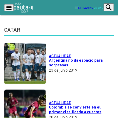
STREAMING
EN VIVO
CATAR
Podcasts
Programas
Lo Último
Actualidad
ACTUALIDAD
Ciudad
Economía
Argentina no da espacio para
sorpresas
Radio en vivo
Sostenibilidad
23 de junio 2019
Tendencias
Deportes
Entretención y Cultura
Opinión
Dato en Pauta
Señal 2
ACTUALIDAD
Colombia se convierte en el
Contenido Patrocinado
primer clasificado a cuartos
20 de junio 2019