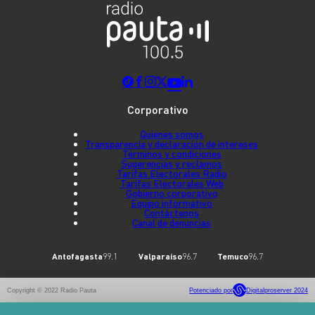
Corporativo
Quienes somos
Transparencia y declaración de intereses
Términos y condiciones
Sugerencias y reclamos
Tarifas Electorales Radio
Tarifas Electorales Web
Gobierno corporativo
Equipo informativo
Contáctenos
Canal de denuncias
Antofagasta
99.1
Valparaíso
96.7
Temuco
96.7
Copyright © 2022 Radio Pauta
Potenciado por
Digitalproserver 2024