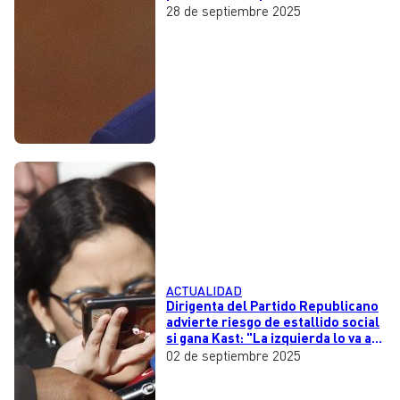
28 de septiembre 2025
ACTUALIDAD
Dirigenta del Partido Republicano
advierte riesgo de estallido social
si gana Kast: "La izquierda lo va a
usar para derrocarlo"
02 de septiembre 2025