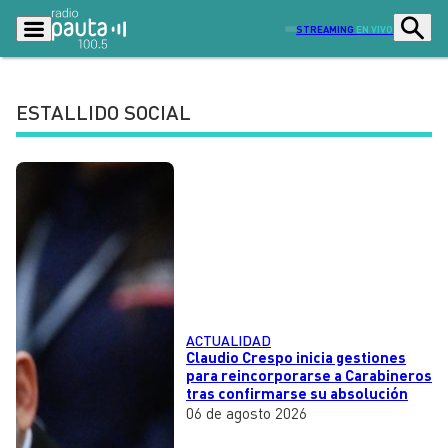
STREAMING
EN VIVO
ESTALLIDO SOCIAL
Podcasts
Programas
Lo Último
Actualidad
Ciudad
Economía
Radio en vivo
Sostenibilidad
Tendencias
Deportes
ACTUALIDAD
Entretención y Cultura
Opinión
Claudio Crespo inicia gestiones
para reincorporarse a Carabineros
Dato en Pauta
Señal 2
tras confirmarse su absolución
06 de agosto 2026
Contenido Patrocinado