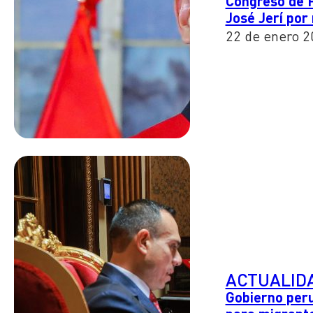
Congreso de 
José Jerí por
22 de enero 2
ACTUALID
Gobierno peru