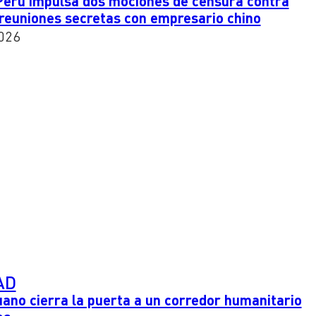
Perú impulsa dos mociones de censura contra
 reuniones secretas con empresario chino
026
AD
ano cierra la puerta a un corredor humanitario