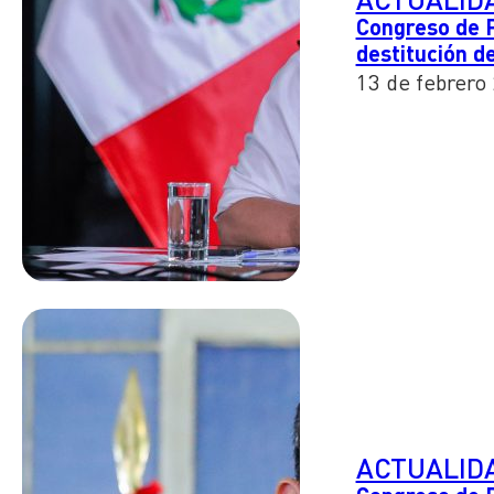
Congreso de P
destitución de
13 de febrero
ACTUALID