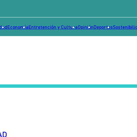
idad
Economía
Entretención y Cultura
Opinión
Deportes
Sostenibili
AD