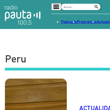
Podcasts
Programas
Actual
Home
Radio en vivo
Streaming
Peru
Señal 2
Tendencias
Dato en Pauta
Contenido Patrocinado
ACTUALID