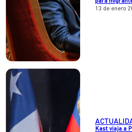
para migrant
13 de enero 2
ACTUALID
Kast viaja a 