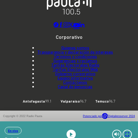
Corporativo
Quienes somos
Transparencia y declaración de intereses
Términos y condiciones
Sugerencias y reclamos
Tarifas Electorales Radio
Tarifas Electorales Web
Gobierno corporativo
Equipo informativo
Contáctenos
Canal de denuncias
Antofagasta
99.1
Valparaíso
96.7
Temuco
96.7
Copyright © 2022 Radio Pauta
Potenciado por
Digitalproserver 2024
En vivo