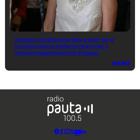
Tribunal Constitucional falla a favor de la
exsubsecretaria Katherine Martorell y
rechaza requerimiento de Pegasus
VER MÁS