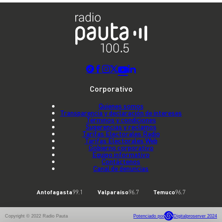
Corporativo
Quienes somos
Transparencia y declaración de intereses
Términos y condiciones
Sugerencias y reclamos
Tarifas Electorales Radio
Tarifas Electorales Web
Gobierno corporativo
Equipo informativo
Contáctenos
Canal de denuncias
Antofagasta
99.1
Valparaíso
96.7
Temuco
96.7
Copyright © 2022 Radio Pauta
Potenciado por
Digitalproserver 2024