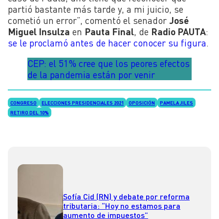
partió bastante más tarde y, a mi juicio, se
cometió un error”, comentó el senador
José
Miguel Insulza
en
Pauta Final
, de
Radio PAUTA
:
se le proclamó antes de hacer conocer su figura
.
CEP: el 51% cree que los peores efectos
de la pandemia están por venir
CONGRESO
ELECCIONES PRESIDENCIALES 2021
OPOSICIÓN
PAMELA JILES
RETIRO DEL 10%
Sofía Cid (RN) y debate por reforma
tributaria: “Hoy no estamos para
aumento de impuestos”