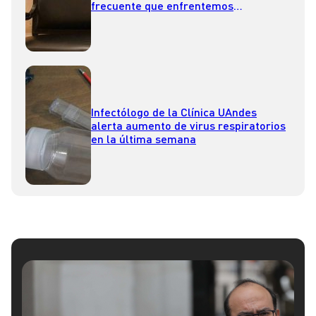
frecuente que enfrentemos
pandemias”
Infectólogo de la Clínica UAndes
alerta aumento de virus respiratorios
en la última semana