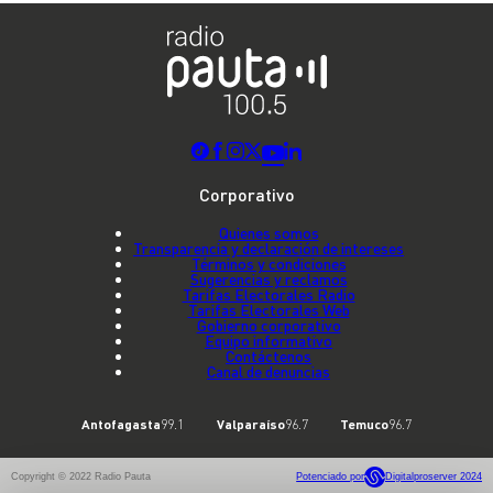
Corporativo
Quienes somos
Transparencia y declaración de intereses
Términos y condiciones
Sugerencias y reclamos
Tarifas Electorales Radio
Tarifas Electorales Web
Gobierno corporativo
Equipo informativo
Contáctenos
Canal de denuncias
Antofagasta
99.1
Valparaíso
96.7
Temuco
96.7
Copyright © 2022 Radio Pauta
Potenciado por
Digitalproserver 2024