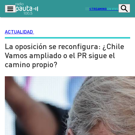
STREAMING
EN VIVO
ACTUALIDAD
La oposición se reconfigura: ¿Chile
Podcasts
Programas
Vamos ampliado o el PR sigue el
Lo Último
Actualidad
camino propio?
Ciudad
Economía
Radio en vivo
Sostenibilidad
Tendencias
Deportes
Entretención y Cultura
Opinión
Dato en Pauta
Señal 2
Contenido Patrocinado