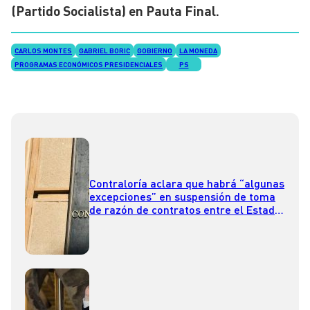
(Partido Socialista) en Pauta Final.
CARLOS MONTES
GABRIEL BORIC
GOBIERNO
LA MONEDA
PROGRAMAS ECONÓMICOS PRESIDENCIALES
PS
Contraloría aclara que habrá “algunas
excepciones” en suspensión de toma
de razón de contratos entre el Estado
y fundaciones