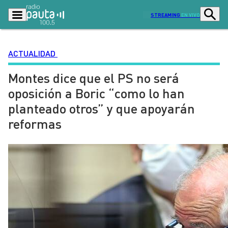
STREAMING
EN VIVO
ACTUALIDAD
Montes dice que el PS no será
Podcasts
Programas
oposición a Boric “como lo han
Lo Último
Actualidad
planteado otros” y que apoyarán
Ciudad
Economía
reformas
Radio en vivo
Sostenibilidad
Tendencias
Deportes
Entretención y Cultura
Opinión
Dato en Pauta
Señal 2
Contenido Patrocinado