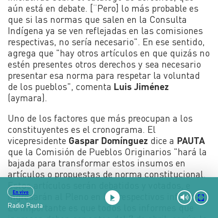
aún está en debate. [¨Pero] lo más probable es
que si las normas que salen en la Consulta
Indígena ya se ven reflejadas en las comisiones
respectivas, no sería necesario". En ese sentido,
agrega que "hay otros artículos en que quizás no
estén presentes otros derechos y sea necesario
presentar esa norma para respetar la voluntad
de los pueblos", comenta
Luis Jiménez
(aymara).
Uno de los factores que más preocupan a los
constituyentes es el cronograma. El
vicepresidente
Gaspar Domínguez
dice a
PAUTA
que la Comisión de Pueblos Originarios "hará la
bajada para transformar estos insumos en
artículos o propuestas de norma constitucional.
Estos artículos serán debatidos y votados, e
En vivo
ingresarán al Pleno en los respectivos informes.
Radio Pauta
Lo importante es que todos los informes que