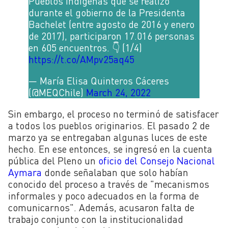
Pueblos Indígenas que se realizó
durante el gobierno de la Presidenta
Bachelet (entre agosto de 2016 y enero
de 2017), participaron 17.016 personas
en 605 encuentros. 👇 (1/4)
https://t.co/AMpv25aq45
— María Elisa Quinteros Cáceres
(@MEQChile)
March 24, 2022
Sin embargo, el proceso no terminó de satisfacer
a todos los pueblos originarios. El pasado 2 de
marzo ya se entregaban algunas luces de este
hecho. En ese entonces, se ingresó en la cuenta
pública del Pleno un
oficio del
Consejo Nacional
Aymara
donde señalaban que solo habían
conocido del proceso a través de "mecanismos
informales y poco adecuados en la forma de
comunicarnos".
Además, acusaron falta de
trabajo conjunto con la institucionalidad