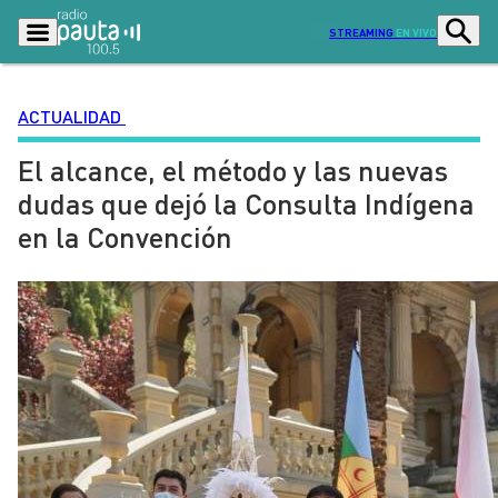
STREAMING
EN VIVO
ACTUALIDAD
El alcance, el método y las nuevas
Podcasts
Programas
dudas que dejó la Consulta Indígena
Lo Último
Actualidad
en la Convención
Ciudad
Economía
Radio en vivo
Sostenibilidad
Tendencias
Deportes
Entretención y Cultura
Opinión
Dato en Pauta
Señal 2
Contenido Patrocinado