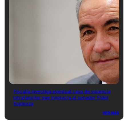
Fiscalía investiga eventual caso de violencia
intrafamiliar que involucra al senador Fidel
Espinoza
VER MÁS