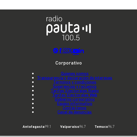
Corporativo
Quienes somos
Transparencia y declaración de intereses
Términos y condiciones
Sugerencias y reclamos
Tarifas Electorales Radio
Tarifas Electorales Web
Gobierno corporativo
Equipo informativo
Contáctenos
Canal de denuncias
Antofagasta
99.1
Valparaíso
96.7
Temuco
96.7