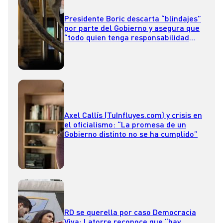
Presidente Boric descarta “blindajes”
por parte del Gobierno y asegura que
“todo quien tenga responsabilidad
tiene que responder”
Axel Callís (TuInfluyes.com) y crisis en
el oficialismo: “La promesa de un
Gobierno distinto no se ha cumplido”
RD se querella por caso Democracia
Viva: Latorre reconoce que “hay