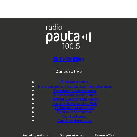
Corporativo
Quienes somos
Transparencia y declaración de intereses
Términos y condiciones
Sugerencias y reclamos
Tarifas Electorales Radio
Tarifas Electorales Web
Gobierno corporativo
Equipo informativo
Contáctenos
Canal de denuncias
Antofagasta
99.1
Valparaíso
96.7
Temuco
96.7