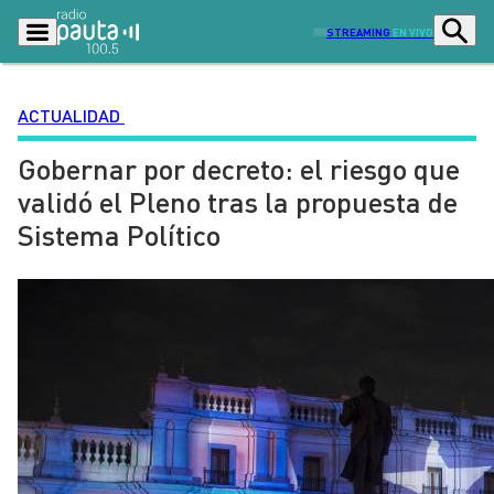
STREAMING
EN VIVO
ACTUALIDAD
Gobernar por decreto: el riesgo que
Podcasts
Programas
validó el Pleno tras la propuesta de
Lo Último
Actualidad
Sistema Político
Ciudad
Economía
Radio en vivo
Sostenibilidad
Tendencias
Deportes
Entretención y Cultura
Opinión
Dato en Pauta
Señal 2
Contenido Patrocinado