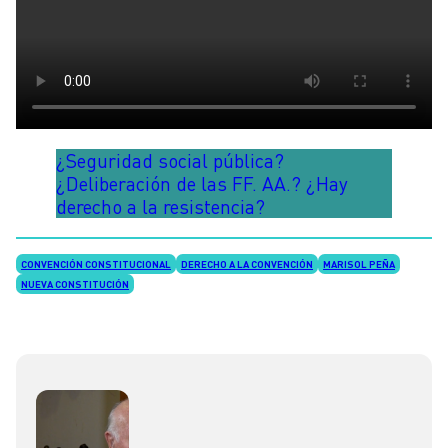
¿Seguridad social pública?
¿Deliberación de las FF. AA.? ¿Hay
derecho a la resistencia?
CONVENCIÓN CONSTITUCIONAL
DERECHO A LA CONVENCIÓN
MARISOL PEÑA
NUEVA CONSTITUCIÓN