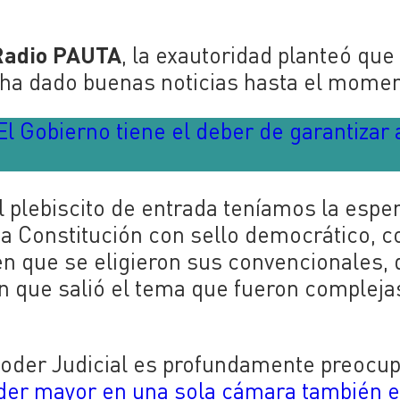
Radio PAUTA
, la exautoridad planteó que
 ha dado buenas noticias hasta el momen
El Gobierno tiene el deber de garantizar 
 plebiscito de entrada teníamos la espe
na Constitución con sello democrático, c
en que se eligieron sus convencionales,
en que salió el tema que fueron complejas
 Poder Judicial es profundamente preocu
der mayor en una sola cámara también 