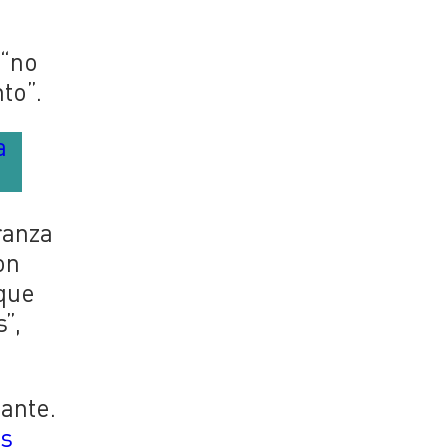
 “no
to”.
a
ranza
on
 que
”,
pante.
es