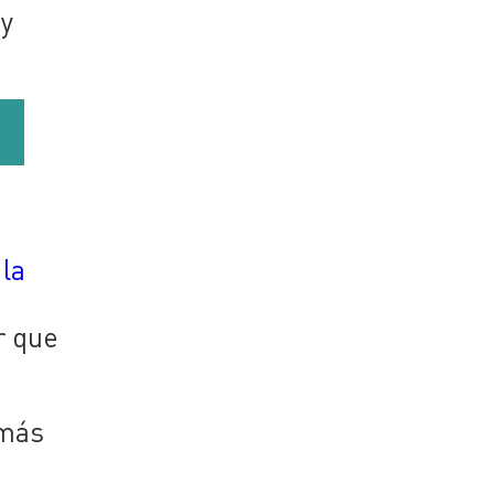
uy
 la
r que
emás