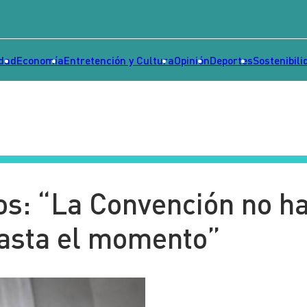
idad
Economía
Entretención y Cultura
Opinión
Deportes
Sostenibili
os: “La Convención no h
hasta el momento”