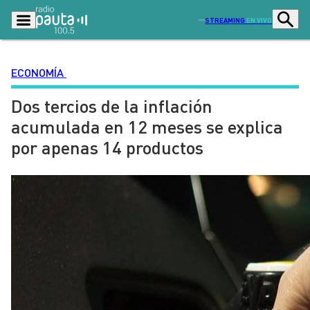
STREAMING
EN VIVO
ECONOMÍA
Dos tercios de la inflación
Podcasts
Programas
acumulada en 12 meses se explica
Lo Último
Actualidad
por apenas 14 productos
Ciudad
Economía
Radio en vivo
Sostenibilidad
Tendencias
Deportes
Entretención y Cultura
Opinión
Dato en Pauta
Señal 2
Contenido Patrocinado