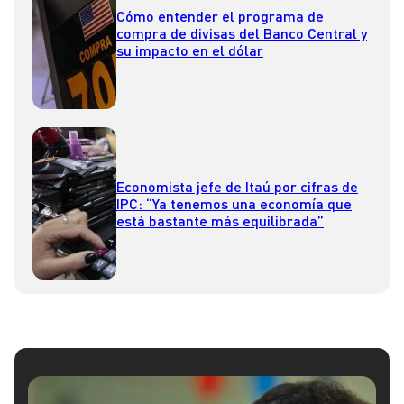
Cómo entender el programa de
compra de divisas del Banco Central y
su impacto en el dólar
Economista jefe de Itaú por cifras de
IPC: “Ya tenemos una economía que
está bastante más equilibrada”