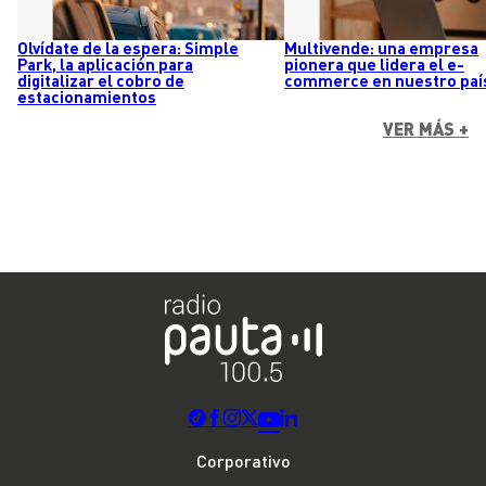
Olvídate de la espera: Simple
Multivende: una empresa
Park, la aplicación para
pionera que lidera el e-
digitalizar el cobro de
commerce en nuestro paí
estacionamientos
VER MÁS +
Corporativo