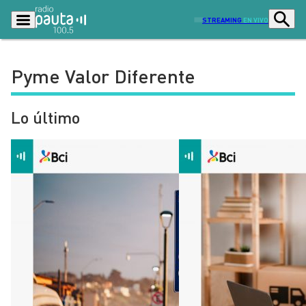
STREAMING
EN VIVO
Pyme Valor Diferente
Podcasts
Programas
Lo último
Lo Último
Actualidad
Ciudad
Economía
Radio en vivo
Sostenibilidad
Tendencias
Deportes
Entretención y Cultura
Opinión
Dato en Pauta
Señal 2
Contenido Patrocinado