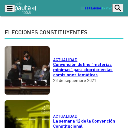
STREAMING
EN VIVO
ELECCIONES CONSTITUYENTES
Podcasts
Programas
Lo Último
Actualidad
ACTUALIDAD
Ciudad
Economía
Convención define "materias
mínimas" para abordar en las
comisiones temáticas
Radio en vivo
Sostenibilidad
28 de septiembre 2021
Tendencias
Deportes
Entretención y Cultura
Opinión
Dato en Pauta
Señal 2
ACTUALIDAD
Contenido Patrocinado
La semana 12 de la Convención
Constitucional