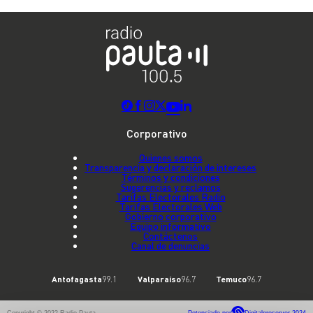
Corporativo
Quienes somos
Transparencia y declaración de intereses
Términos y condiciones
Sugerencias y reclamos
Tarifas Electorales Radio
Tarifas Electorales Web
Gobierno corporativo
Equipo informativo
Contáctenos
Canal de denuncias
Antofagasta
99.1
Valparaíso
96.7
Temuco
96.7
Copyright © 2022 Radio Pauta
Potenciado por
Digitalproserver 2024