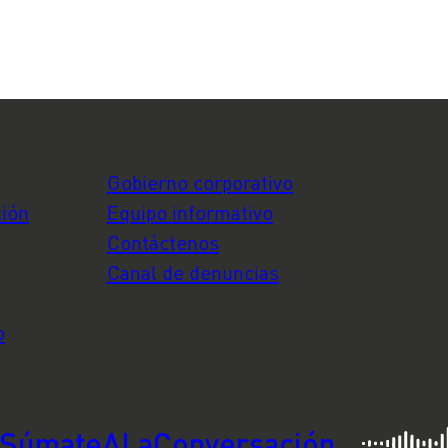
Gobierno corporativo
ción
Equipo informativo
Contáctenos
Canal de denuncias
o
SúmateALaConversación