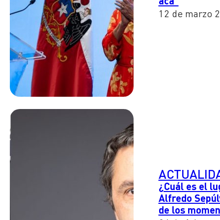
acá"
12 de marzo 
ACTUALID
¿Cuál es el lu
Alfredo Sepúl
de los moment