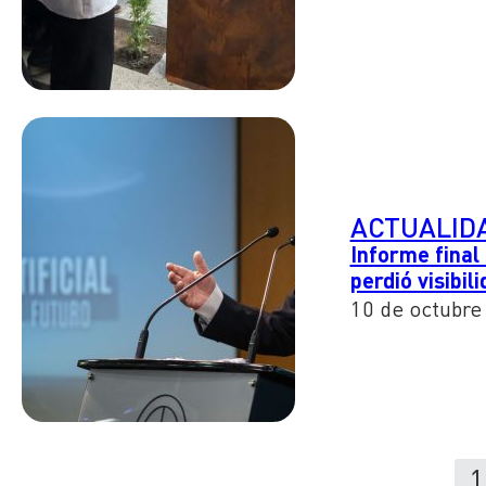
ACTUALID
Informe final
perdió visibi
10 de octubre
1