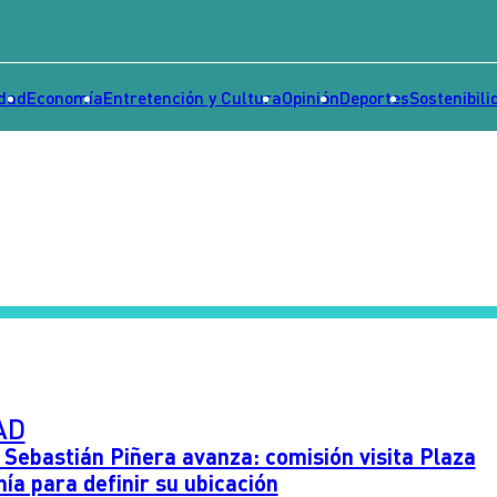
idad
Economía
Entretención y Cultura
Opinión
Deportes
Sostenibili
AD
ebastián Piñera avanza: comisión visita Plaza
ía para definir su ubicación