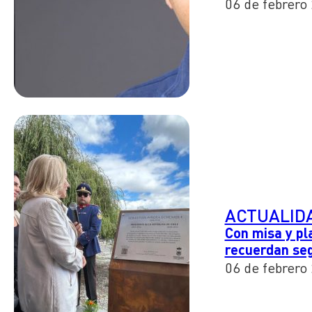
06 de febrero
ACTUALID
Con misa y pl
recuerdan seg
06 de febrero