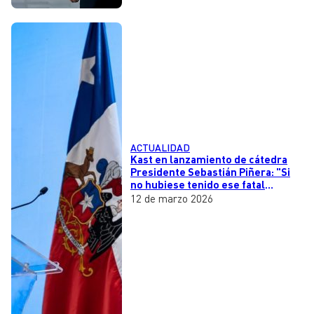
ACTUALIDAD
Kast en lanzamiento de cátedra
Presidente Sebastián Piñera: "Si
no hubiese tenido ese fatal
accidente, yo no habría estado
12 de marzo 2026
acá"